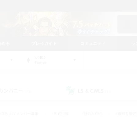
始める
プレイガイド
コミュニティ
ラ
WORLD
Faerie
カンパニー
LS & CWLS
(50)
(18)
#立ち上げメンバー募集
#零式挑戦
#社会人中心
#復帰者歓迎
ギャザラー中心
#モブハント
#ロールプレイ
#体験歓迎
レジャーハント
#クリア目指して頑張る
#ミラプリ（ミラージュプリ