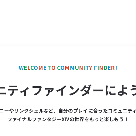
W
E
L
C
O
M
E
T
O
C
O
M
M
U
N
I
T
Y
F
I
N
D
E
R
!
ニティファインダーによ
ニーやリンクシェルなど、自分のプレイに合ったコミュニテ
ファイナルファンタジーXIVの世界をもっと楽しもう！