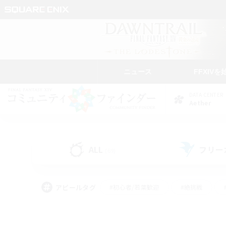
ニュース
FFXIVを
DATA CENTER
Aether
ALL
フリー
(69)
アピールタグ
#初心者/若葉歓迎
#絶挑戦
#雑談
#なんでも楽しむ
#学生中心
#
#スクリーンショット撮影
#ト