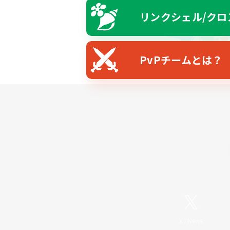
リンクシェル/クロ
PvPチームとは？
X
/
News