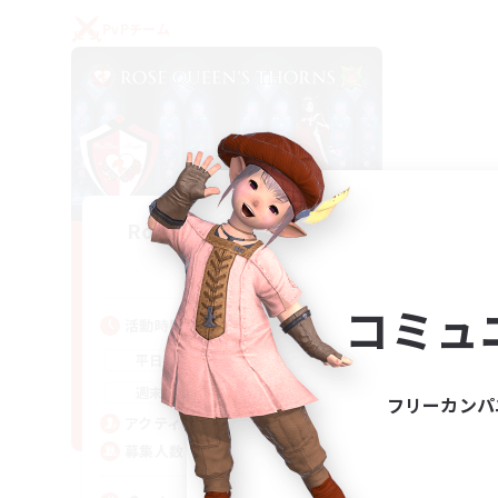
PvPチーム
Rose Queen's Thorns
追加メンバー募集
Aether
コミュ
活動時間
16:00
21:00
平日
16:00
23:00
週末
フリーカンパ
8
アクティブメンバー数
10
募集人数