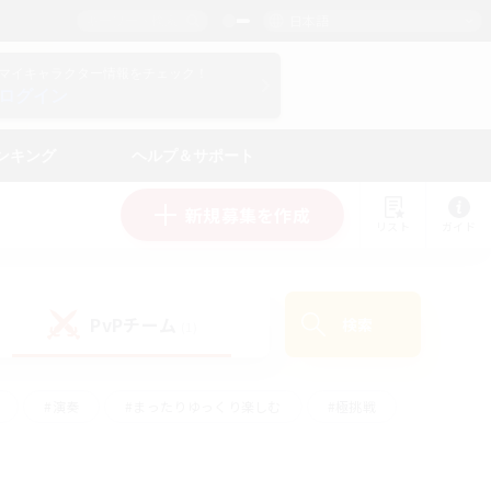
日本語
マイキャラクター情報をチェック！
ログイン
ンキング
ヘルプ＆サポート
新規募集を作成
リスト
ガイド
PvPチーム
検索
(1)
#演奏
#まったりゆっくり楽しむ
#極挑戦
#ハウジング
#レベリング
#クラフター中心
ズム）
#プレイヤー主催イベント