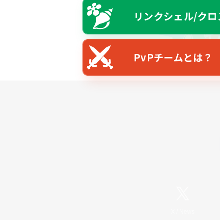
リンクシェル/クロ
PvPチームとは？
X
/
News