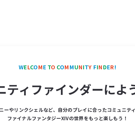
W
E
L
C
O
M
E
T
O
C
O
M
M
U
N
I
T
Y
F
I
N
D
E
R
!
ニティファインダーによ
ニーやリンクシェルなど、自分のプレイに合ったコミュニテ
ファイナルファンタジーXIVの世界をもっと楽しもう！