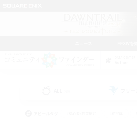
ニュース
FFXIVを
DATA CENTER
Aether
ALL
フリー
(69)
アピールタグ
#初心者/若葉歓迎
#絶挑戦
#なんでも楽しむ
#学生中心
#モブハント
#レベリング
#クリア目指し