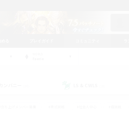
始める
プレイガイド
コミュニティ
ラ
WORLD
Faerie
カンパニー
LS & CWLS
(50)
(18)
#立ち上げメンバー募集
#零式挑戦
#社会人中心
#極挑戦
#体験歓迎
#ロールプレイ
#ギャザラー中心
#クラフター中
て頑張る
#スクリーンショット撮影
#ミラプリ（ミラージュプリズム