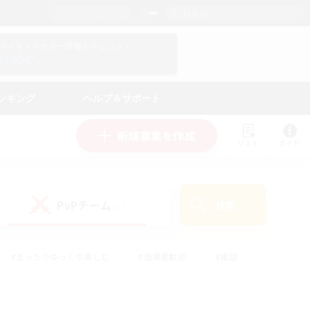
日本語
マイキャラクター情報をチェック！
ログイン
ンキング
ヘルプ＆サポート
新規募集を作成
リスト
ガイド
PvPチーム
検索
(1)
#まったりゆっくり楽しむ
#復帰者歓迎
#雑談
心
#演奏
#トレジャーハント
#ハウジング
）
#プレイヤー主催イベント