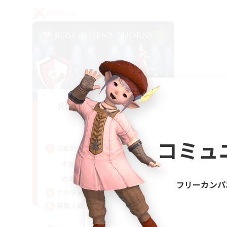
PvPチーム
Rose Queen's Thorns
追加メンバー募集
Aether
コミュ
活動時間
16:00
21:00
平日
16:00
23:00
週末
フリーカンパ
8
アクティブメンバー数
10
募集人数