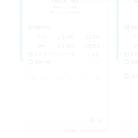
Floral Tea
G
追加メンバー募集
Faerie [Aether]
活動時間
活
15:00
22:00
平日
平
14:00
22:00
週末
週
60
アクティブメンバー数
ア
--
募集人数
募
Me
EN
募集期間: 2026/09/05 まで