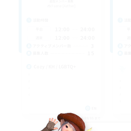
追加メンバー募集
Faerie [Aether]
活動時間
活
12:00
24:00
平日
平
12:00
24:00
週末
週
3
アクティブメンバー数
ア
15
募集人数
募
Cozy / KH / LGBTQ+
EN
募集期間: 2026/09/05 まで