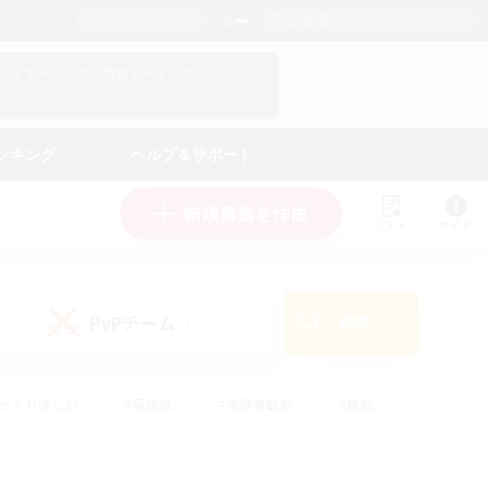
日本語
マイキャラクター情報をチェック！
ログイン
ンキング
ヘルプ＆サポート
新規募集を作成
リスト
ガイド
PvPチーム
検索
(1)
ゆっくり楽しむ
#極挑戦
#復帰者歓迎
#雑談
#ハウジング
#トレジャーハント
#レベリング
#プレイヤー主催イベント