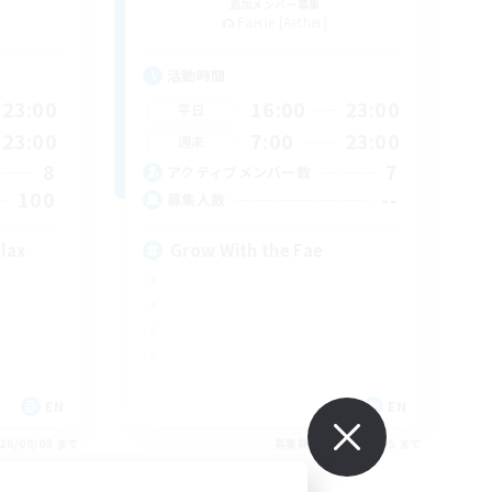
追加メンバー募集
Faerie [Aether]
活動時間
23:00
16:00
23:00
平日
23:00
7:00
23:00
週末
8
7
アクティブメンバー数
100
--
募集人数
elax
Grow With the Fae
EN
EN
26/09/05 まで
募集期間: 2026/09/05 まで