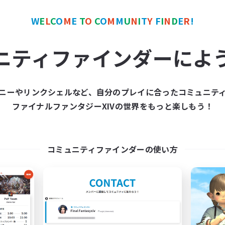
W
E
L
C
O
M
E
T
O
C
O
M
M
U
N
I
T
Y
F
I
N
D
E
R
!
ワールドリンクシェル
フリーカンパニー
ニティファインダーによ
ニーやリンクシェルなど、自分のプレイに合ったコミュニテ
ファイナルファンタジーXIVの世界をもっと楽しもう！
PotatoChat
Library of Lig
追加メンバー募集
追加メンバー募集
Aether
Faerie [Aether]
コミュニティファインダーの使い方
動時間
活動時間
4:00
12:00
0:00
日
平日
1:00
24:00
0:00
末
週末
777
クティブメンバー数
アクティブメンバー数
--
集人数
募集人数