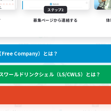
lafell Aether
LGBTQ+ Friendly
ステップ2
す
募集ページから連絡する
体
EN
募集期間: 2026/09/05 まで
募集期間: 20
ree Company）とは？
カンパニー
フリーカンパニー
NEW
スワールドリンクシェル（LS/CWLS）とは？