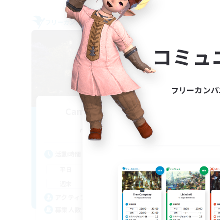
フリーカンパニー
クロス
NEW
コミュ
フリーカンパ
Camp of Buddies
追加メンバー募集
Faerie [Aether]
活
活動時間
0:00
23:00
平
平日
0:00
23:00
週
週末
10
ア
アクティブメンバー数
50
募
募集人数