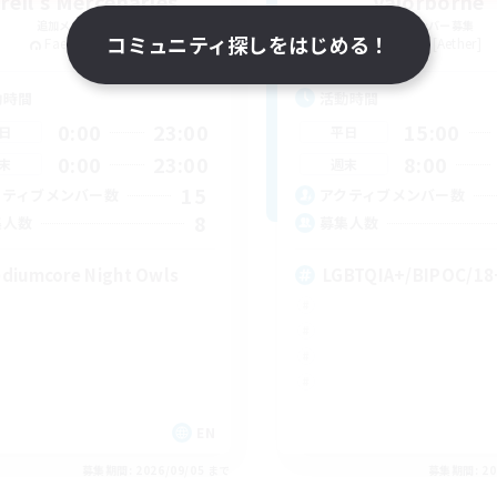
reil's Mercenaries
Valorborne
追加メンバー募集
追加メンバー募集
コミュニティ探しをはじめる！
Faerie [Aether]
Faerie [Aether]
動時間
活動時間
0:00
23:00
15:00
日
平日
0:00
23:00
8:00
末
週末
15
クティブメンバー数
アクティブメンバー数
8
集人数
募集人数
diumcore Night Owls
LGBTQIA+/BIPOC/18
EN
募集期間: 2026/09/05 まで
募集期間: 20