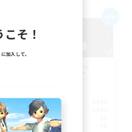
フリーカンパニー
NEW
NEW
うこそ！
ィに加入して、
ht
Spellbound
追加メンバー募集
Faerie [Aether]
活動時間
23:00
1:00
24:00
平日
23:00
1:00
24:00
週末
10
25
アクティブメンバー数
50
30
募集人数