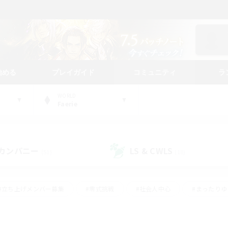
始める
プレイガイド
コミュニティ
ラ
WORLD
Faerie
カンパニー
LS & CWLS
(51)
(18)
#立ち上げメンバー募集
#零式挑戦
#社会人中心
#まったり
体験歓迎
#クラフター中心
#ロールプレイ
#ギャザラー中心
ージュプリズム）
#スクリーンショット撮影
#クリア目指して頑張る