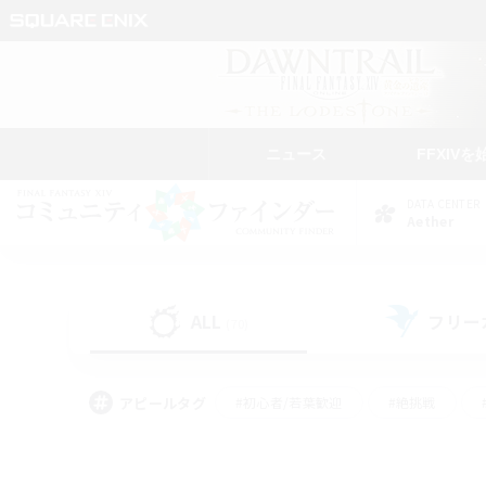
ニュース
FFXIVを
DATA CENTER
Aether
ALL
フリー
(70)
アピールタグ
#初心者/若葉歓迎
#絶挑戦
#学生中心
#なんでも楽しむ
#モブハント
#
#演奏
#ミラプリ（ミラ