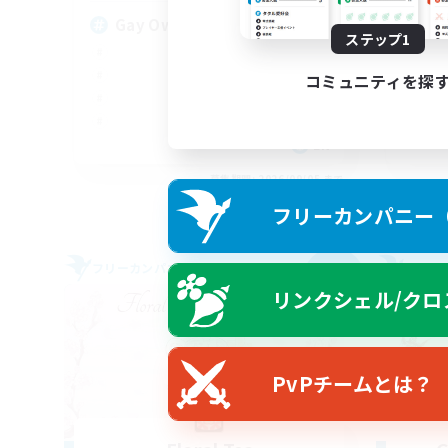
La
Gay Owned and Opperated
ステップ1
コミュニティを探
EN
募集期間: 2026/09/05 まで
フリーカンパニー（F
フリーカンパニー
フリー
NEW
リンクシェル/クロ
PvPチームとは？