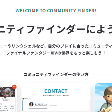
W
E
L
C
O
M
E
T
O
C
O
M
M
U
N
I
T
Y
F
I
N
D
E
R
!
カンパニー
フリーカンパニー
NEW
ニティファインダーによ
ニーやリンクシェルなど、自分のプレイに合ったコミュニテ
ファイナルファンタジーXIVの世界をもっと楽しもう！
Novel Teas
Echoes of Jeu
追加メンバー募集
追加メンバー募集
Adamantoise [Aether]
Adamantoise [Aethe
コミュニティファインダーの使い方
動時間
活動時間
1:00
24:00
0:00
日
平日
1:00
24:00
0:00
末
週末
83
クティブメンバー数
アクティブメンバー数
--
集人数
募集人数