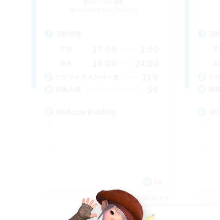
追加メンバー募集
Adamantoise [Aether]
活動時間
活
17:00
2:00
平日
平
10:00
24:00
週末
週
210
アクティブメンバー数
ア
50
募集人数
募
Midcore Raiding
Mi
EN
募集期間: 2026/09/04 まで