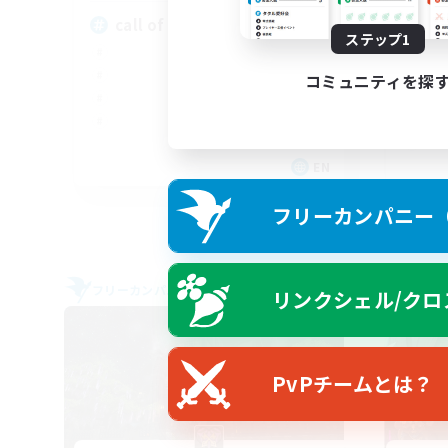
call of duty black ops 2
ステップ1
コミュニティを探
EN
募集期間: 2026/09/02 まで
フリーカンパニー（F
フリーカンパニー
フリー
リンクシェル/クロ
PvPチームとは？