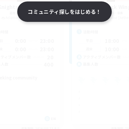
Knights of Il Mheg
The Black Win
コミュニティ探しをはじめる！
追加メンバー募集
追加メンバー募集
Adamantoise [Aether]
Adamantoise [Aethe
動時間
活動時間
0:00
23:00
18:00
日
平日
0:00
23:00
10:00
末
週末
20
クティブメンバー数
アクティブメンバー数
400
集人数
募集人数
eking community
EN
募集期間: 2026/08/23 まで
募集期間: 20