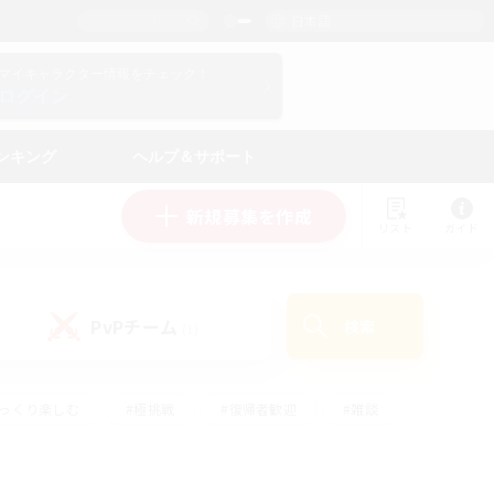
日本語
マイキャラクター情報をチェック！
ログイン
ンキング
ヘルプ＆サポート
新規募集を作成
リスト
ガイド
PvPチーム
検索
(1)
ゆっくり楽しむ
#極挑戦
#復帰者歓迎
#雑談
ルプレイ
#トレジャーハント
#レベリング
して頑張る
#プレイヤー主催イベント