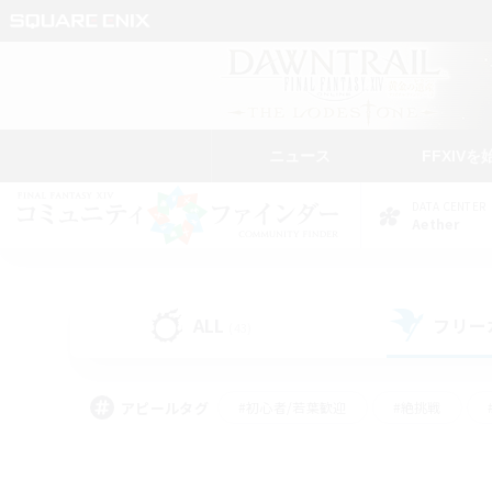
ニュース
FFXIVを
DATA CENTER
Aether
ALL
フリー
(43)
アピールタグ
#初心者/若葉歓迎
#絶挑戦
#モブハント
#学生中心
#なんでも楽しむ
#スクリーンショット撮影
#ハウジ