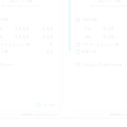
追加メンバー募集
追加メンバー募集
Adamantoise [Aether]
Adamantoise [Aethe
動時間
活動時間
14:00
1:00
0:00
日
平日
14:00
3:00
0:00
末
週末
9
クティブメンバー数
アクティブメンバー数
20
集人数
募集人数
dcore!
Unique Experience
JA / EN
募集期間: 2026/09/03 まで
募集期間: 20