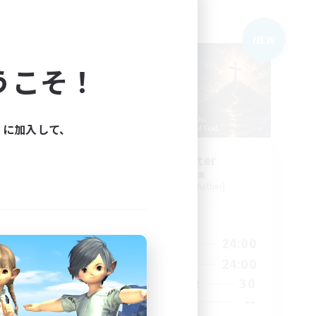
フリーカンパニー
NEW
NEW
うこそ！
ィに加入して、
no
Living Water
追加メンバー募集
r]
Adamantoise [Aether]
活動時間
23:00
16:00
24:00
平日
23:00
8:00
24:00
週末
180
30
アクティブメンバー数
512
--
募集人数