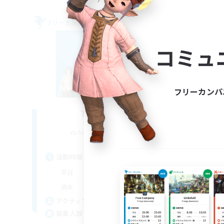
フリーカンパニー
フリー
NEW
コミュ
フリーカンパ
The Bodies
追加メンバー募集
Adamantoise [Aether]
活動時間
活
18:00
2:00
平日
平
12:00
4:00
週末
週
25
アクティブメンバー数
ア
10
募集人数
募