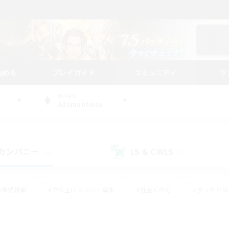
始める
プレイガイド
コミュニティ
ラ
WORLD
Adamantoise
カンパニー
LS & CWLS
(24)
(18)
#零式挑戦
#立ち上げメンバー募集
#社会人中心
#まったり
#体験歓迎
#クラフター中心
#ギャザラー中心
#ロー
ング
#演奏
#ミラプリ（ミラージュプリズム）
#クリア目指