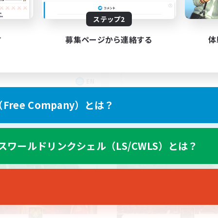
Echoes of Jeuno
ステップ2
す
募集ページから連絡する
体
EN
募集期間: 2026/09/02 まで
募集期間: 20
ree Company）とは？
カンパニー
フリーカンパニー
スワールドリンクシェル（LS/CWLS）とは？