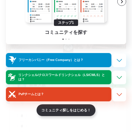
ステップ1
コミュニティを探す
Novel Teas
フリーカンパニー（Free Company）とは？
追加メンバー募集
Adamantoise [Aether]
リンクシェル/クロスワールドリンクシェル（LS/CWLS）と
は？
--
募集人数
PvPチームとは？
コミュニティ探しをはじめる！