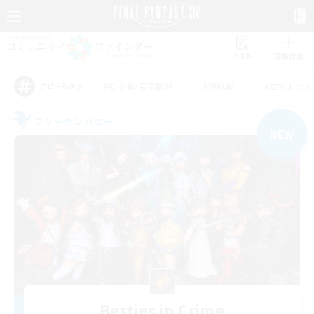
リスト
募集作成
#初心者/若葉歓迎
#絶挑戦
#立ち上げメ
アピールタグ
フリーカンパニー
NEW
Besties in Crime