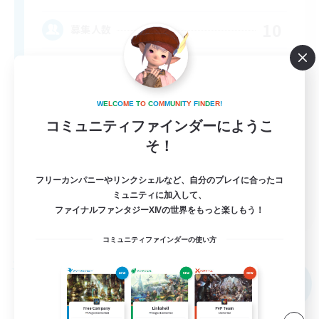
10
募集人数
call of duty black ops 2
W
E
L
C
O
M
E
T
O
C
O
M
M
U
N
I
T
Y
F
I
N
D
E
R
!
コミュニティファインダーにようこ
そ！
フリーカンパニーやリンクシェルなど、自分のプレイに合ったコ
ミュニティに加入して、
EN
ファイナルファンタジーXIVの世界をもっと楽しもう！
詳細を見る
募集期間: 2026/09/02 まで
コミュニティファインダーの使い方
フリーカンパニー
NEW