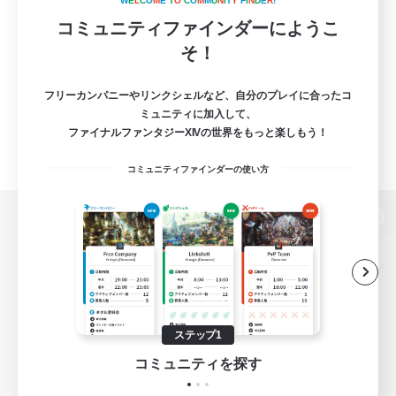
W
E
L
C
O
M
E
T
O
C
O
M
M
U
N
I
T
Y
F
I
N
D
E
R
!
コミュニティファインダーにようこ
そ！
フリーカンパニーやリンクシェルなど、自分のプレイに合ったコ
ミュニティに加入して、
ファイナルファンタジーXIVの世界をもっと楽しもう！
コミュニティファインダーの使い方
パソコン版へ
関連商品
e-STOREで購入
ステップ1
ゲームダウンロード
コミュニティを探す