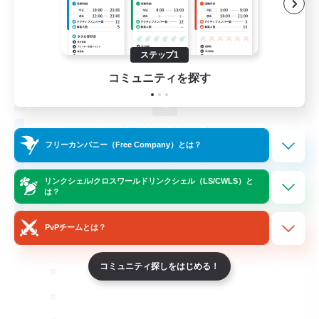
ステップ1
コミュニティを探す
MagiTaint Mayhem
フリーカンパニー（Free Company）とは？
追加メンバー募集
Gilgamesh [Aether]
リンクシェル/クロスワールドリンクシェル（LS/CWLS）と
100
募集人数
は？
LGBTQ+ See Our Video!
PvPチームとは？
コミュニティ探しをはじめる！