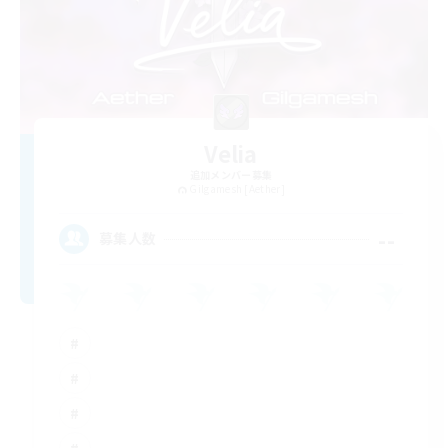
Velia
追加メンバー募集
Gilgamesh [Aether]
--
募集人数