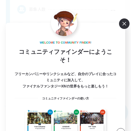
--
募集人数
W
E
L
C
O
M
E
T
O
C
O
M
M
U
N
I
T
Y
F
I
N
D
E
R
!
コミュニティファインダーにようこ
そ！
フリーカンパニーやリンクシェルなど、自分のプレイに合ったコ
EN
ミュニティに加入して、
ファイナルファンタジーXIVの世界をもっと楽しもう！
詳細を見る
募集期間: 2026/09/05 まで
コミュニティファインダーの使い方
フリーカンパニー
NEW