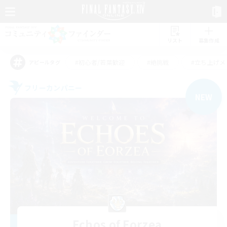
リスト
募集作成
#初心者/若葉歓迎
#絶挑戦
#立ち上げメ
アピールタグ
フリーカンパニー
NEW
Echos of Eorzea