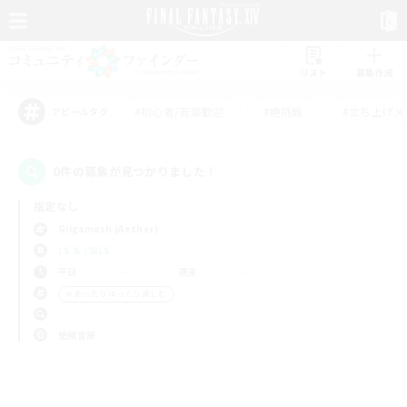
リスト
募集作成
#初心者/若葉歓迎
#絶挑戦
#立ち上げメ
アピールタグ
0件の募集が見つかりました！
指定なし
Gilgamesh (Aether)
LS & CWLS
平日
週末
＃まったりゆっくり楽しむ
使用言語