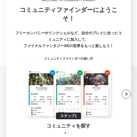
W
E
L
C
O
M
E
T
O
C
O
M
M
U
N
I
T
Y
F
I
N
D
E
R
!
コミュニティファインダーにようこ
そ！
フリーカンパニーやリンクシェルなど、自分のプレイに合ったコ
ミュニティに加入して、
ファイナルファンタジーXIVの世界をもっと楽しもう！
コミュニティファインダーの使い方
パソコン版へ
関連商品
e-STOREで購入
ステップ1
ゲームダウンロード
コミュニティを探す