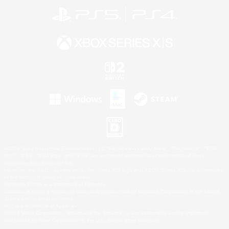
©2026 Sony Interactive Entertainment LLC."PlayStation Family Mark", "PlayStation", "PS5
logo", "PS5", "PS4 logo" and "PS4" are registered trademarks or trademarks of Sony
Interactive Entertainment Inc.
Microsoft, the XBOX Sphere mark, the Series X|S logo and XBOX Series X|S are trademarks
of the Microsoft group of companies.
Nintendo Switch is a trademark of Nintendo.
Windows is either a registered trademark or trademark of Microsoft Corporation in the United
States and/or other countries.
Mac is a trademark of Apple Inc.
©2026 Valve Corporation. Steam and the Steam logo are trademarks and/or registered
trademarks of Valve Corporation in the U.S. and/or other countries.