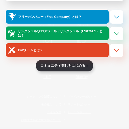
Official Information
フリーカンパニー（Free Company）とは？
/
X
News
YouTube
リンクシェル/クロスワールドリンクシェル（LS/CWLS）と
は？
PvPチームとは？
Instagram
Twitch
コミュニティ探しをはじめる！
LINE
Bluesky
レーティング制度について
プライバシーポリシー
著作権について
サポートセンター
ライセンス
ルール＆ポリシー
利用者情報の外部送信について