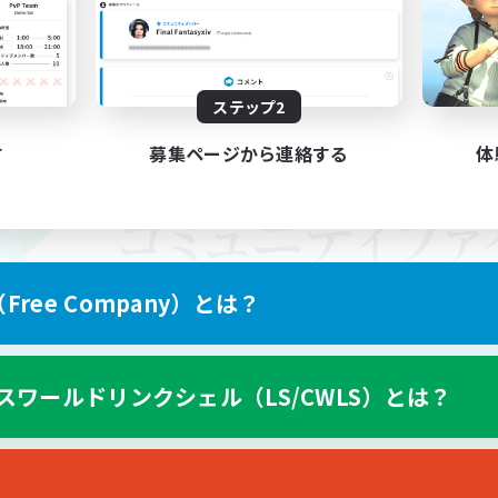
ステップ2
す
募集ページから連絡する
体
ree Company）とは？
スワールドリンクシェル（LS/CWLS）とは？
スマートフォン版へ