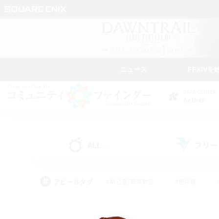
ニュース
FFXIVを
DATA CENTER
Aether
ALL
フリー
(0)
アピールタグ
#初心者/若葉歓迎
#絶挑戦
#モブハント
#なんでも楽しむ
#ロールプ
#ミラプリ（ミラージュプリズム）