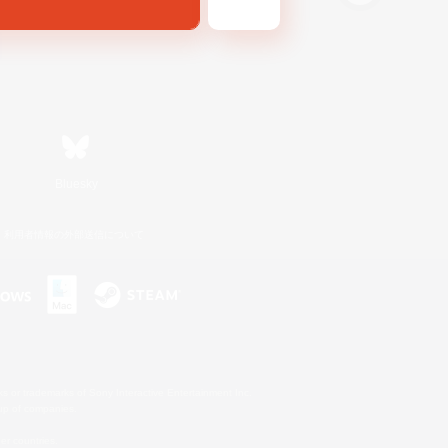
Bluesky
利用者情報の外部送信について
s or trademarks of Sony Interactive Entertainment Inc.
up of companies.
er countries.