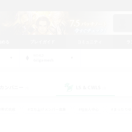
始める
プレイガイド
コミュニティ
ラ
WORLD
Gilgamesh
カンパニー
LS & CWLS
(0)
(0)
#零式挑戦
#立ち上げメンバー募集
#社会人中心
#まったり
レイ
#クラフター中心
#体験歓迎
#ギャザラー中心
#
#スクリーンショット撮影
#ハウジング
#演奏
#クリア目指