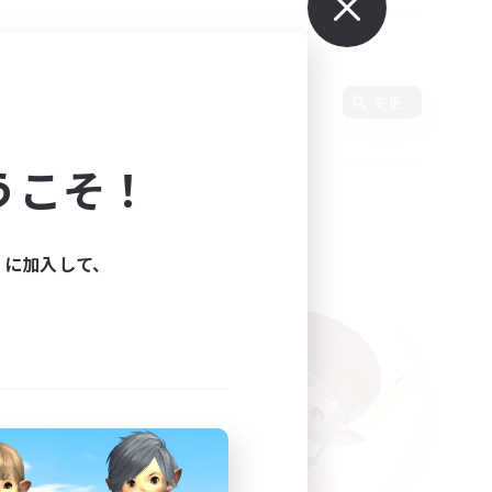
語
変更
うこそ！
ィに加入して、
た。