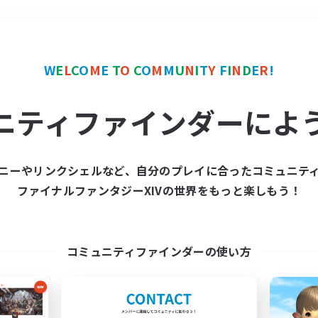
＃クラフター中心
使用言
W
E
L
C
O
M
E
T
O
C
O
M
M
U
N
I
T
Y
F
I
N
D
E
R
!
ニティファインダーによ
ニーやリンクシェルなど、自分のプレイに合ったコミュニテ
ファイナルファンタジーXIVの世界をもっと楽しもう！
募集数 0件
集が見つかりませんでし
コミュニティファインダーの使い方
条件を変えて検索してみるでっす！