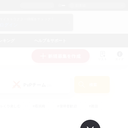
日本語
マイキャラクター情報をチェック！
ログイン
ンキング
ヘルプ＆サポート
新規募集を作成
リスト
ガイド
PvPチーム
検索
(0)
ゆっくり楽しむ
#極挑戦
#復帰者歓迎
#雑談
学生中心
#トレジャーハント
#レベリング
して頑張る
#プレイヤー主催イベント