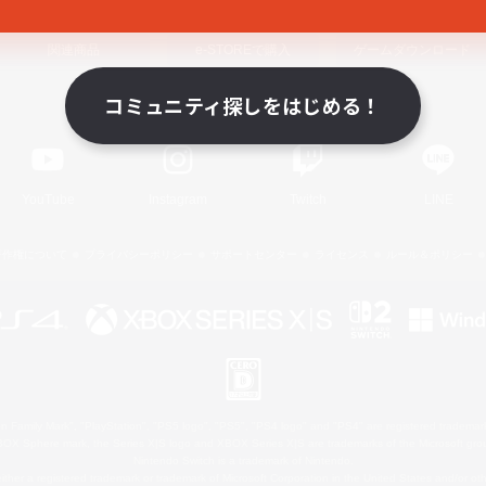
関連商品
e-STOREで購入
ゲームダウンロード
コミュニティ探しをはじめる！
Official Information
YouTube
Instagram
Twitch
LINE
著作権について
プライバシーポリシー
サポートセンター
ライセンス
ルール＆ポリシー
 Family Mark", "PlayStation", "PS5 logo", "PS5", "PS4 logo" and "PS4" are registered trademark
XBOX Sphere mark, the Series X|S logo and XBOX Series X|S are trademarks of the Microsoft gro
Nintendo Switch is a trademark of Nintendo.
ither a registered trademark or trademark of Microsoft Corporation in the United States and/or oth