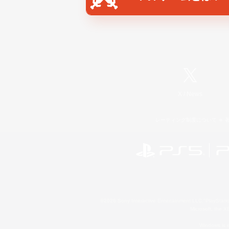
X
/
News
レーティング制度について
©2026 Sony Interactive Entertainment LLC."PlayStation
Microsoft, the 
Windows is e