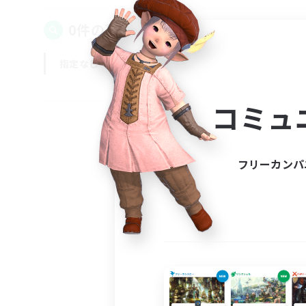
0件の募集が見つかりました！
指定なし
平日
週末
コミュ
フリーカンパ
募