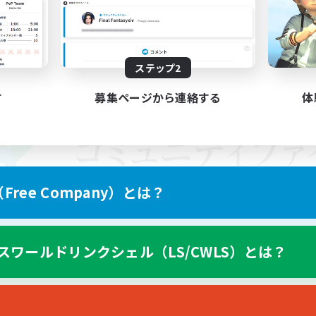
ステップ2
す
募集ページから連絡する
体
ree Company）とは？
スワールドリンクシェル（LS/CWLS）とは？
スマートフォン版へ