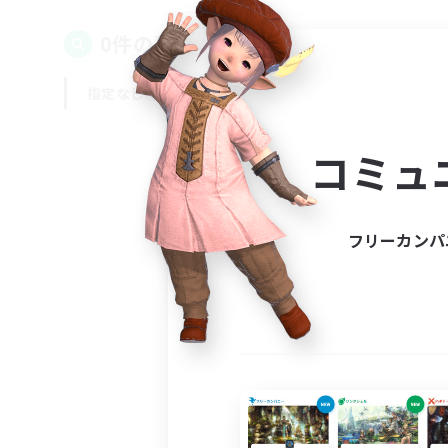
0件の募集が見つかりました！
指定なし
平日
週末
コミュ
フリーカンパ
募