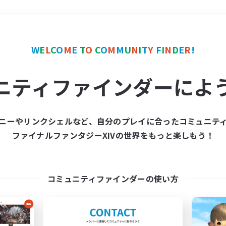
＃演奏
使用言語
W
E
L
C
O
M
E
T
O
C
O
M
M
U
N
I
T
Y
F
I
N
D
E
R
!
ニティファインダーによ
ニーやリンクシェルなど、自分のプレイに合ったコミュニテ
ファイナルファンタジーXIVの世界をもっと楽しもう！
募集数 0件
集が見つかりませんでし
コミュニティファインダーの使い方
条件を変えて検索してみるでっす！