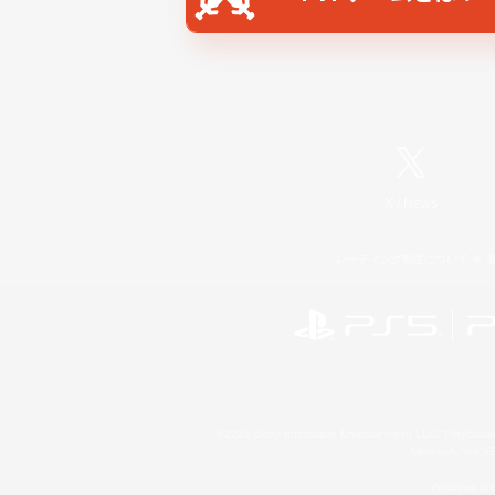
X
/
News
レーティング制度について
©2026 Sony Interactive Entertainment LLC."PlayStation
Microsoft, the 
Windows is e