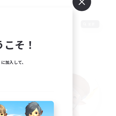
変更
うこそ！
ィに加入して、
た。