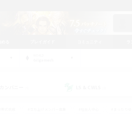
始める
プレイガイド
コミュニティ
ラ
WORLD
Gilgamesh
カンパニー
LS & CWLS
(0)
(0)
#零式挑戦
#立ち上げメンバー募集
#社会人中心
#まったり
#体験歓迎
#クラフター中心
#ギャザラー中心
#ロー
ング
#演奏
#ミラプリ（ミラージュプリズム）
#クリア目指