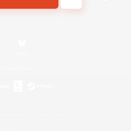
Bluesky
利用者情報の外部送信について
s or trademarks of Sony Interactive Entertainment Inc.
up of companies.
er countries.