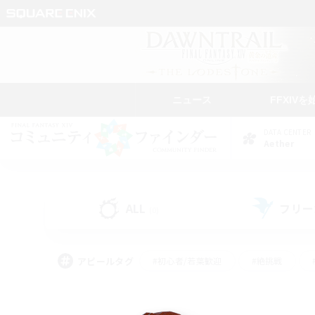
ニュース
FFXIVを
DATA CENTER
Aether
ALL
フリー
(0)
アピールタグ
#初心者/若葉歓迎
#絶挑戦
#モブハント
#学生中心
#なんでも楽しむ
#スクリーンショット撮影
#ハウジ