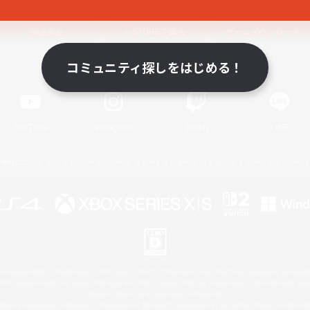
関連商品
e-STOREで購入
ゲームダウンロード
コミュニティ探しをはじめる！
Official Information
YouTube
Instagram
Twitch
LINE
著作権について
プライバシーポリシー
サポートセンター
ライセンス
ルール＆ポリシー
 Family Mark", "PlayStation", "PS5 logo", "PS5", "PS4 logo" and "PS4" are registered trademark
XBOX Sphere mark, the Series X|S logo and XBOX Series X|S are trademarks of the Microsoft gro
Nintendo Switch is a trademark of Nintendo.
ither a registered trademark or trademark of Microsoft Corporation in the United States and/or oth