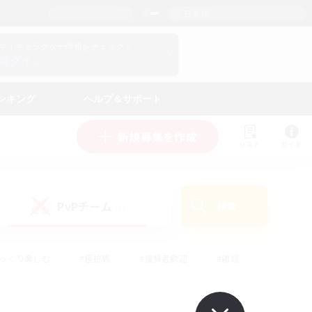
日本語
マイキャラクター情報をチェック！
ログイン
ンキング
ヘルプ＆サポート
新規募集を作成
リスト
ガイド
PvPチーム
検索
(0)
ゆっくり楽しむ
#極挑戦
#復帰者歓迎
#雑談
ルプレイ
#トレジャーハント
#レベリング
して頑張る
#プレイヤー主催イベント