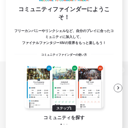
W
E
L
C
O
M
E
T
O
C
O
M
M
U
N
I
T
Y
F
I
N
D
E
R
!
コミュニティファインダーにようこ
そ！
フリーカンパニーやリンクシェルなど、自分のプレイに合ったコ
ミュニティに加入して、
ファイナルファンタジーXIVの世界をもっと楽しもう！
コミュニティファインダーの使い方
パソコン版へ
関連商品
e-STOREで購入
ステップ1
ゲームダウンロード
コミュニティを探す