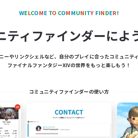
ワールドリンクシェル
クロスワールドリンクシェル
W
E
L
C
O
M
E
T
O
C
O
M
M
U
N
I
T
Y
F
I
N
D
E
R
!
ニティファインダーによ
ニーやリンクシェルなど、自分のプレイに合ったコミュニテ
Europeans on NA
FFXIV NA Netw
ファイナルファンタジーXIVの世界をもっと楽しもう！
追加メンバー募集
追加メンバー募集
Aether
Aether
動時間
活動時間
コミュニティファインダーの使い方
1:00
24:00
0:00
日
平日
1:00
24:00
0:00
末
週末
300
クティブメンバー数
アクティブメンバー数
--
集人数
募集人数
rope
Players events socia