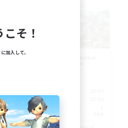
クロスワールドリンクシェル
うこそ！
ィに加入して、
ork
Let's Party! Aether
追加メンバー募集
Aether
活動時間
23:00
0:00
23:00
平日
23:00
0:00
23:00
週末
680
1
アクティブメンバー数
--
999
募集人数
l
LetsPartyFFXIVDiscord