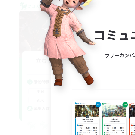
クロスワールドリンクシェル
クロス
NEW
コミュ
フリーカンパ
立ち上げメンバー募集
Aether
活動時間
活
22:00
24:00
平日
平
20:00
24:00
週末
週
2
募集人数
ア
募
Eu