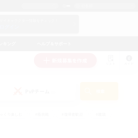
日本語
マイキャラクター情報をチェック！
ログイン
ンキング
ヘルプ＆サポート
新規募集を作成
リスト
ガイド
PvPチーム
検索
(1)
ゆっくり楽しむ
#極挑戦
#復帰者歓迎
#雑談
ルプレイ
#トレジャーハント
#レベリング
して頑張る
#プレイヤー主催イベント