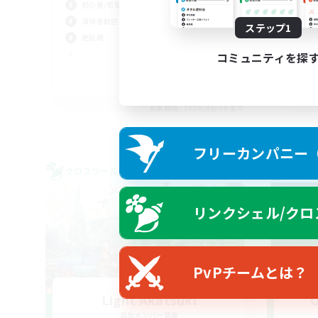
初心者/若葉歓迎
復帰者歓迎
ステップ1
絶挑戦
コミュニティを探
JA / EN
募集期間: 2026/08/30 まで
フリーカンパニー（F
クロスワールドリンクシェル
クロス
リンクシェル/クロ
PvPチームとは？
Light Akatsuki
O
追加メンバー募集