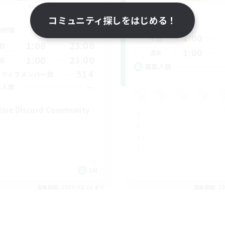
Aether
コミュニティ探しをはじめる！
活動時間
動時間
1:00
平日
1:00
23:00
日
1:00
週末
1:00
23:00
末
募集人数
514
クティブメンバー数
--
集人数
tive Discord Community
EN
募集期間: 2026/08/23 まで
募集期間: 20