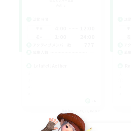
追加メンバー募集
Aether
活動時間
活
4:00
12:00
平日
平
1:00
24:00
週末
週
777
アクティブメンバー数
ア
--
募集人数
募
Lalafell Aether
Ra
EN
募集期間: 2026/09/02 まで