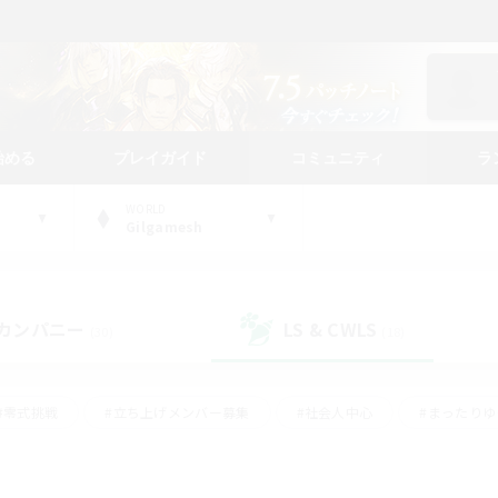
始める
プレイガイド
コミュニティ
ラ
WORLD
Gilgamesh
カンパニー
LS & CWLS
(30)
(18)
#零式挑戦
#立ち上げメンバー募集
#社会人中心
#まったり
#体験歓迎
#クラフター中心
#ギャザラー中心
#ロー
ング
#演奏
#ミラプリ（ミラージュプリズム）
#クリア目指