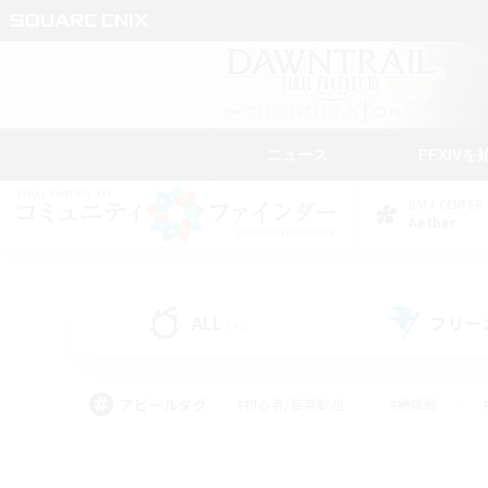
ニュース
FFXIVを
DATA CENTER
Aether
ALL
フリー
(49)
アピールタグ
#初心者/若葉歓迎
#絶挑戦
#モブハント
#学生中心
#なんでも楽しむ
#スクリーンショット撮影
#ハウジ