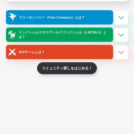
Official Information
フリーカンパニー（Free Company）とは？
/
X
News
YouTube
リンクシェル/クロスワールドリンクシェル（LS/CWLS）と
は？
PvPチームとは？
Instagram
Twitch
コミュニティ探しをはじめる！
LINE
Bluesky
レーティング制度について
プライバシーポリシー
著作権について
サポートセンター
ライセンス
ルール＆ポリシー
利用者情報の外部送信について