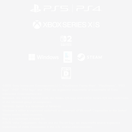
©2026 Sony Interactive Entertainment LLC."PlayStation Family Mark", "PlayStation", "PS5
logo", "PS5", "PS4 logo" and "PS4" are registered trademarks or trademarks of Sony
Interactive Entertainment Inc.
Microsoft, the XBOX Sphere mark, the Series X|S logo and XBOX Series X|S are trademarks
of the Microsoft group of companies.
Nintendo Switch is a trademark of Nintendo.
Windows is either a registered trademark or trademark of Microsoft Corporation in the United
States and/or other countries.
Mac is a trademark of Apple Inc.
©2026 Valve Corporation. Steam and the Steam logo are trademarks and/or registered
trademarks of Valve Corporation in the U.S. and/or other countries.