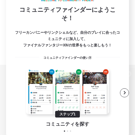
W
E
L
C
O
M
E
T
O
C
O
M
M
U
N
I
T
Y
F
I
N
D
E
R
!
コミュニティファインダーにようこ
そ！
フリーカンパニーやリンクシェルなど、自分のプレイに合ったコ
ミュニティに加入して、
ファイナルファンタジーXIVの世界をもっと楽しもう！
コミュニティファインダーの使い方
パソコン版へ
関連商品
e-STOREで購入
ステップ1
ゲームダウンロード
コミュニティを探す