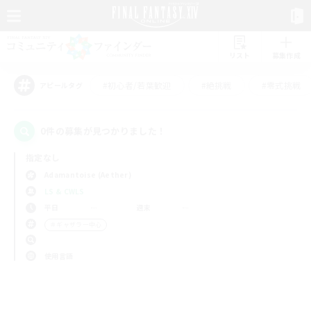
リスト
募集作成
#初心者/若葉歓迎
#絶挑戦
#零式挑戦
アピールタグ
0件の募集が見つかりました！
指定なし
Adamantoise (Aether)
LS & CWLS
平日
週末
＃ギャザラー中心
使用言語