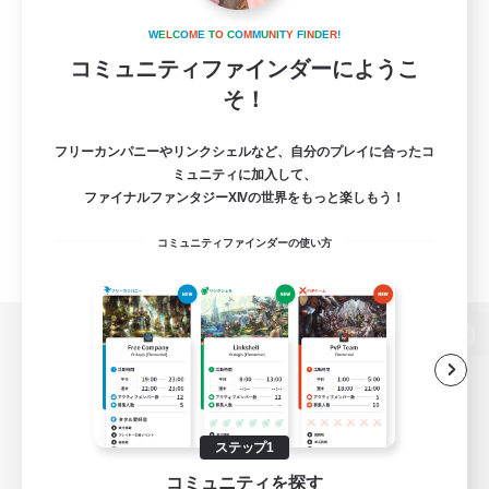
W
E
L
C
O
M
E
T
O
C
O
M
M
U
N
I
T
Y
F
I
N
D
E
R
!
コミュニティファインダーにようこ
そ！
フリーカンパニーやリンクシェルなど、自分のプレイに合ったコ
ミュニティに加入して、
ファイナルファンタジーXIVの世界をもっと楽しもう！
コミュニティファインダーの使い方
パソコン版へ
ステップ1
関連商品
e-STOREで購入
コミュニティを探す