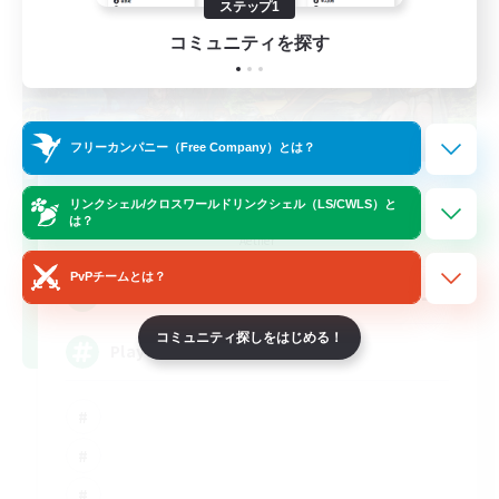
ステップ1
コミュニティを探す
フリーカンパニー（Free Company）とは？
FFXIV NA Network
リンクシェル/クロスワールドリンクシェル（LS/CWLS）と
は？
追加メンバー募集
Aether
PvPチームとは？
--
募集人数
コミュニティ探しをはじめる！
Players events social