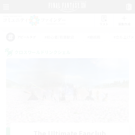
リスト
募集作成
#初心者/若葉歓迎
#絶挑戦
#立ち上げメ
アピールタグ
クロスワールドリンクシェル
The Ultimate Fanclub