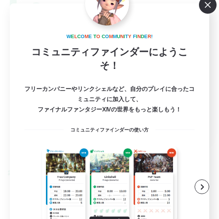
--
募集人数
Europe
W
E
L
C
O
M
E
T
O
C
O
M
M
U
N
I
T
Y
F
I
N
D
E
R
!
コミュニティファインダーにようこ
そ！
フリーカンパニーやリンクシェルなど、自分のプレイに合ったコ
ミュニティに加入して、
ファイナルファンタジーXIVの世界をもっと楽しもう！
EN
コミュニティファインダーの使い方
詳細を見る
募集期間: 2026/08/28 まで
クロスワールドリンクシェル