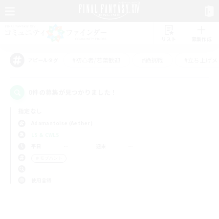
リスト
募集作成
#初心者/若葉歓迎
#絶挑戦
#立ち上げメ
アピールタグ
0件の募集が見つかりました！
指定なし
Adamantoise (Aether)
LS & CWLS
平日
週末
＃モブハント
使用言語