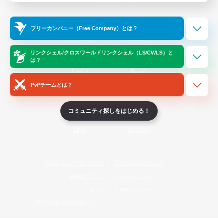
Official Information
フリーカンパニー（Free Company）とは？
/
X
News
YouTube
リンクシェル/クロスワールドリンクシェル（LS/CWLS）と
は？
PvPチームとは？
Instagram
Twitch
コミュニティ探しをはじめる！
LINE
Bluesky
レーティング制度について
プライバシーポリシー
著作権について
サポートセンター
ライセンス
ルール＆ポリシー
利用者情報の外部送信について