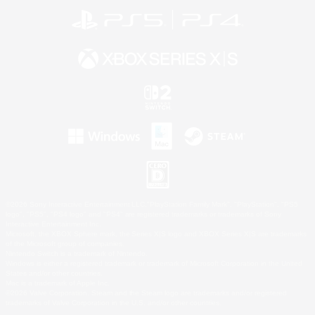
©2026 Sony Interactive Entertainment LLC."PlayStation Family Mark", "PlayStation", "PS5
logo", "PS5", "PS4 logo" and "PS4" are registered trademarks or trademarks of Sony
Interactive Entertainment Inc.
Microsoft, the XBOX Sphere mark, the Series X|S logo and XBOX Series X|S are trademarks
of the Microsoft group of companies.
Nintendo Switch is a trademark of Nintendo.
Windows is either a registered trademark or trademark of Microsoft Corporation in the United
States and/or other countries.
Mac is a trademark of Apple Inc.
©2026 Valve Corporation. Steam and the Steam logo are trademarks and/or registered
trademarks of Valve Corporation in the U.S. and/or other countries.