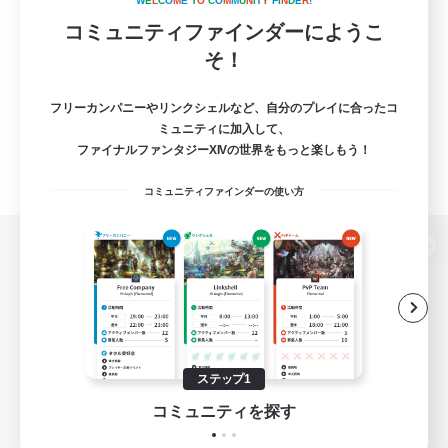
W
E
L
C
O
M
E
T
O
C
O
M
M
U
N
I
T
Y
F
I
N
D
E
R
!
コミュニティファインダーにようこ
そ！
フリーカンパニーやリンクシェルなど、自分のプレイに合ったコ
ミュニティに加入して、
ファイナルファンタジーXIVの世界をもっと楽しもう！
コミュニティファインダーの使い方
パソコン版へ
関連商品
e-STOREで購入
ステップ1
ゲームダウンロード
コミュニティを探す