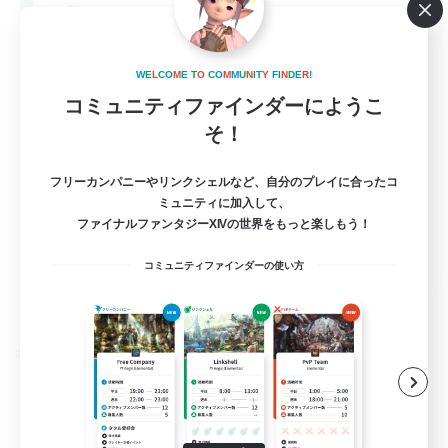
--
募集人数
Europe
W
E
L
C
O
M
E
T
O
C
O
M
M
U
N
I
T
Y
F
I
N
D
E
R
!
コミュニティファインダーにようこ
そ！
フリーカンパニーやリンクシェルなど、自分のプレイに合ったコ
ミュニティに加入して、
ファイナルファンタジーXIVの世界をもっと楽しもう！
EN
コミュニティファインダーの使い方
詳細を見る
募集期間: 2026/08/28 まで
クロスワールドリンクシェル