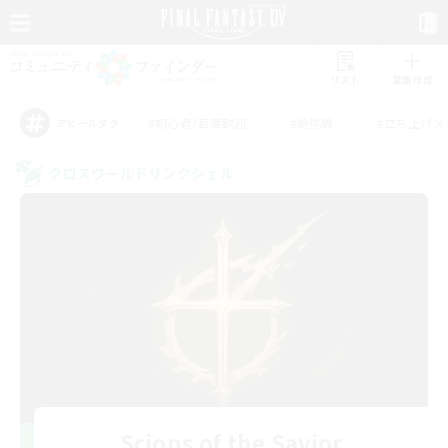
リスト
募集作成
#初心者/若葉歓迎
#絶挑戦
#立ち上げメ
アピールタグ
クロスワールドリンクシェル
Scions of the Savior