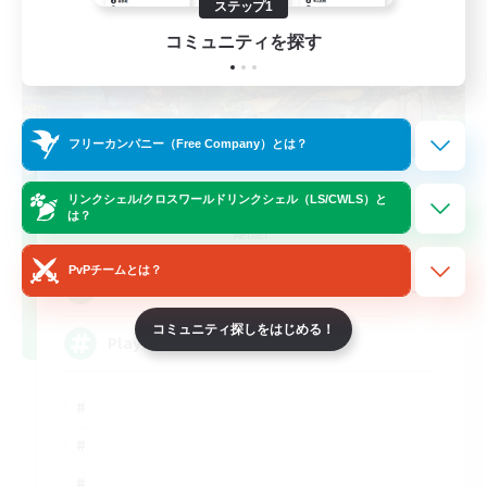
ステップ1
コミュニティを探す
フリーカンパニー（Free Company）とは？
FFXIV NA Network
リンクシェル/クロスワールドリンクシェル（LS/CWLS）と
は？
追加メンバー募集
Aether
PvPチームとは？
--
募集人数
コミュニティ探しをはじめる！
Players events social