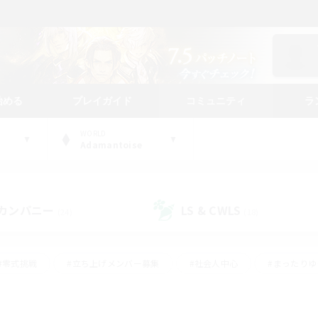
始める
プレイガイド
コミュニティ
ラ
WORLD
Adamantoise
カンパニー
LS & CWLS
(24)
(18)
#零式挑戦
#立ち上げメンバー募集
#社会人中心
#まったり
#体験歓迎
#クラフター中心
#ギャザラー中心
#ロー
ング
#演奏
#ミラプリ（ミラージュプリズム）
#クリア目指