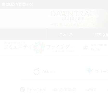
ニュース
FFXIVを
DATA CENTER
Aether
ALL
フリー
(43)
アピールタグ
#初心者/若葉歓迎
#絶挑戦
#モブハント
#学生中心
#なんでも楽しむ
#スクリーンショット撮影
#ハウジ