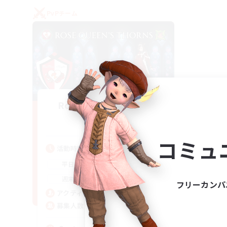
PvPチーム
Rose Queen's Thorns
追加メンバー募集
Aether
コミュ
活動時間
16:00
21:00
平日
16:00
23:00
週末
フリーカンパ
8
アクティブメンバー数
10
募集人数