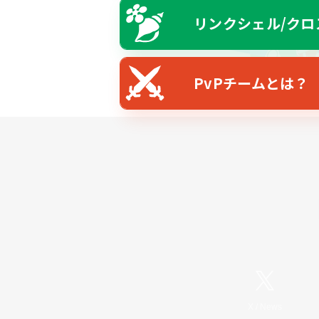
リンクシェル/クロ
PvPチームとは？
X
/
News