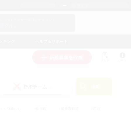
日本語
マイキャラクター情報をチェック！
ログイン
ンキング
ヘルプ＆サポート
新規募集を作成
リスト
ガイド
PvPチーム
検索
(1)
ゆっくり楽しむ
#極挑戦
#復帰者歓迎
#雑談
ルプレイ
#トレジャーハント
#レベリング
して頑張る
#プレイヤー主催イベント