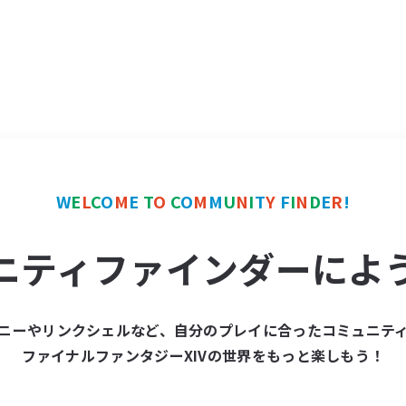
W
E
L
C
O
M
E
T
O
C
O
M
M
U
N
I
T
Y
F
I
N
D
E
R
!
ニティファインダーによ
ニーやリンクシェルなど、自分のプレイに合ったコミュニテ
ファイナルファンタジーXIVの世界をもっと楽しもう！