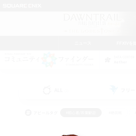
ニュース
FFXIVを
DATA CENTER
Aether
ALL
フリー
(2)
アピールタグ
#初心者/若葉歓迎
#絶挑戦
#なんでも楽しむ
#学生中心
#モブハント
#レベリング
#クリア目指し