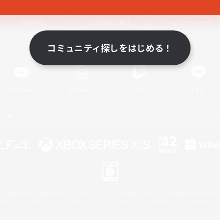
関連商品
e-STOREで購入
ゲームダウンロード
コミュニティ探しをはじめる！
Official Information
YouTube
Instagram
Twitch
LINE
著作権について
プライバシーポリシー
サポートセンター
ライセンス
ルール＆ポリシー
 Family Mark", "PlayStation", "PS5 logo", "PS5", "PS4 logo" and "PS4" are registered trademark
XBOX Sphere mark, the Series X|S logo and XBOX Series X|S are trademarks of the Microsoft gro
Nintendo Switch is a trademark of Nintendo.
ither a registered trademark or trademark of Microsoft Corporation in the United States and/or oth