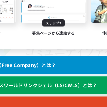
ステップ2
す
募集ページから連絡する
体
ree Company）とは？
スワールドリンクシェル（LS/CWLS）とは？
スマートフォン版へ