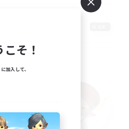
言語
変更
うこそ！
ィに加入して、
た。