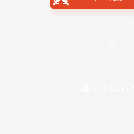
X
/
News
レーティング制度について
©2026 Sony Interactive Entertainment LLC."PlayStation
Microsoft, the 
Windows is e