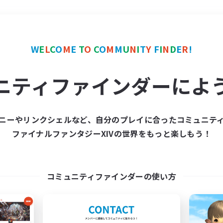
＃初心者/若葉歓迎
使用
W
E
L
C
O
M
E
T
O
C
O
M
M
U
N
I
T
Y
F
I
N
D
E
R
!
ニティファインダーによ
ニーやリンクシェルなど、自分のプレイに合ったコミュニテ
ファイナルファンタジーXIVの世界をもっと楽しもう！
募集数 0件
集が見つかりませんでし
コミュニティファインダーの使い方
条件を変えて検索してみるでっす！