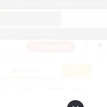
日本語
マイキャラクター情報をチェック！
ログイン
ンキング
ヘルプ＆サポート
新規募集を作成
リスト
ガイド
PvPチーム
検索
(0)
#まったりゆっくり楽しむ
#復帰者歓迎
#雑談
心
#演奏
#トレジャーハント
#ハウジング
）
#プレイヤー主催イベント