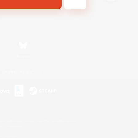
Bluesky
利用者情報の外部送信について
s or trademarks of Sony Interactive Entertainment Inc.
up of companies.
er countries.