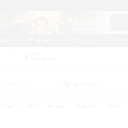
始める
プレイガイド
コミュニティ
ラ
WORLD
Adamantoise
カンパニー
LS & CWLS
(0)
(2)
#立ち上げメンバー募集
#零式挑戦
#社会人中心
#極挑戦
#体験歓迎
#ロールプレイ
#ギャザラー中心
#クラフター中
て頑張る
#スクリーンショット撮影
#ミラプリ（ミラージュプリズム