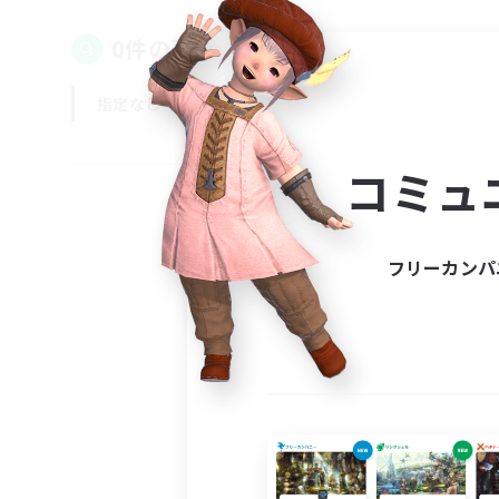
0件の募集が見つかりました！
指定なし
平日
週末
コミュ
フリーカンパ
募