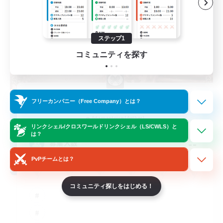
ステップ1
コミュニティを探す
Novel Teas
フリーカンパニー（Free Company）とは？
追加メンバー募集
Adamantoise [Aether]
リンクシェル/クロスワールドリンクシェル（LS/CWLS）と
は？
--
募集人数
PvPチームとは？
コミュニティ探しをはじめる！