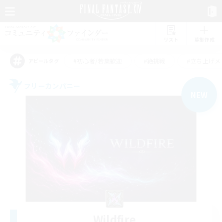
リスト
募集作成
#初心者/若葉歓迎
#絶挑戦
#立ち上げメ
アピールタグ
フリーカンパニー
NEW
Wildfire