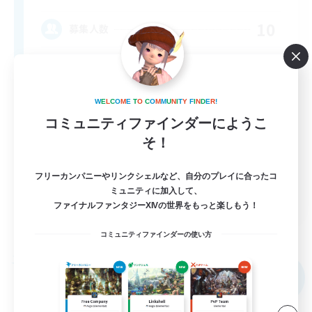
10
募集人数
call of duty black ops 2
W
E
L
C
O
M
E
T
O
C
O
M
M
U
N
I
T
Y
F
I
N
D
E
R
!
コミュニティファインダーにようこ
そ！
フリーカンパニーやリンクシェルなど、自分のプレイに合ったコ
ミュニティに加入して、
EN
ファイナルファンタジーXIVの世界をもっと楽しもう！
詳細を見る
募集期間: 2026/09/02 まで
コミュニティファインダーの使い方
フリーカンパニー
NEW