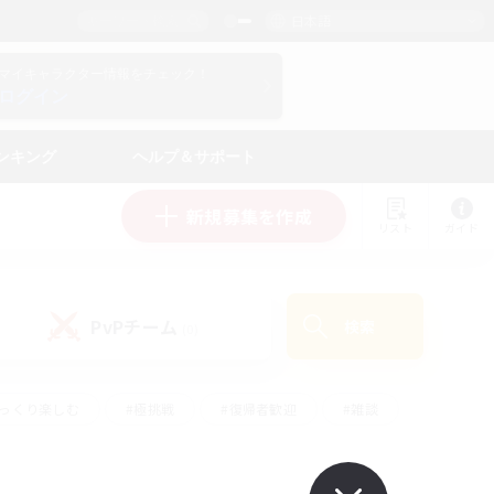
日本語
マイキャラクター情報をチェック！
ログイン
ンキング
ヘルプ＆サポート
新規募集を作成
リスト
ガイド
PvPチーム
検索
(0)
ゆっくり楽しむ
#極挑戦
#復帰者歓迎
#雑談
#ハウジング
#トレジャーハント
#レベリング
#プレイヤー主催イベント