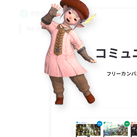
0件の募集が見つかりました！
指定なし
平日
週末
コミュ
フリーカンパ
募