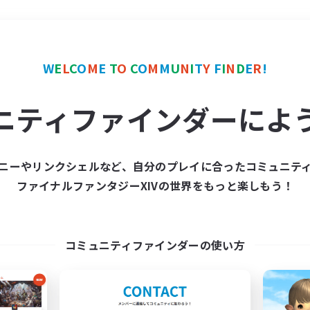
＃ミラプリ（ミラージュプリズム）
W
E
L
C
O
M
E
T
O
C
O
M
M
U
N
I
T
Y
F
I
N
D
E
R
!
ニティファインダーによ
ニーやリンクシェルなど、自分のプレイに合ったコミュニテ
ファイナルファンタジーXIVの世界をもっと楽しもう！
募集数 0件
集が見つかりませんでし
コミュニティファインダーの使い方
条件を変えて検索してみるでっす！