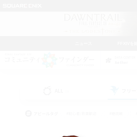
ニュース
FFXIVを
DATA CENTER
Aether
ALL
フリー
(0)
アピールタグ
#初心者/若葉歓迎
#絶挑戦
#学生中心
#なんでも楽しむ
#モブハント
#
#演奏
#ミラプリ（ミラ