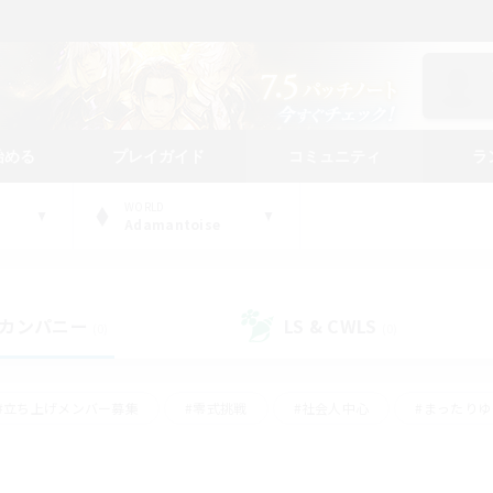
始める
プレイガイド
コミュニティ
ラ
WORLD
Adamantoise
カンパニー
LS & CWLS
(0)
(0)
#立ち上げメンバー募集
#零式挑戦
#社会人中心
#まったり
体験歓迎
#クラフター中心
#ロールプレイ
#ギャザラー中心
ージュプリズム）
#スクリーンショット撮影
#クリア目指して頑張る