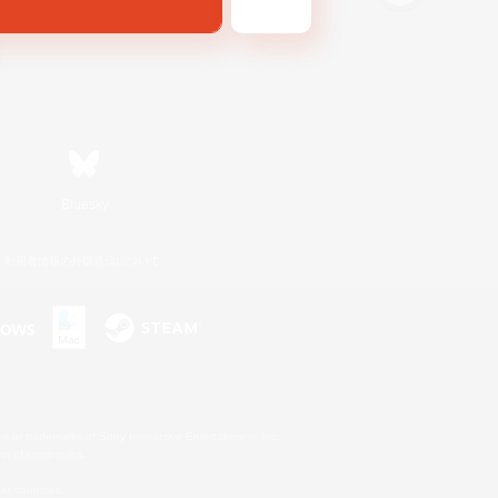
Bluesky
利用者情報の外部送信について
s or trademarks of Sony Interactive Entertainment Inc.
up of companies.
er countries.