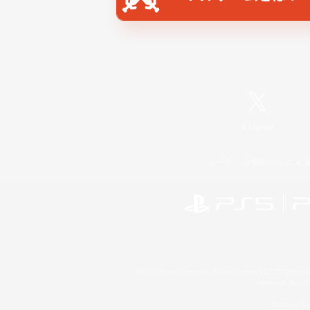
X
/
News
レーティング制度について
©2026 Sony Interactive Entertainment LLC."PlayStation
Microsoft, the 
Windows is e