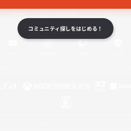
関連商品
e-STOREで購入
ゲームダウンロード
コミュニティ探しをはじめる！
Official Information
YouTube
Instagram
Twitch
LINE
著作権について
プライバシーポリシー
サポートセンター
ライセンス
ルール＆ポリシー
 Family Mark", "PlayStation", "PS5 logo", "PS5", "PS4 logo" and "PS4" are registered trademark
XBOX Sphere mark, the Series X|S logo and XBOX Series X|S are trademarks of the Microsoft gro
Nintendo Switch is a trademark of Nintendo.
ither a registered trademark or trademark of Microsoft Corporation in the United States and/or oth