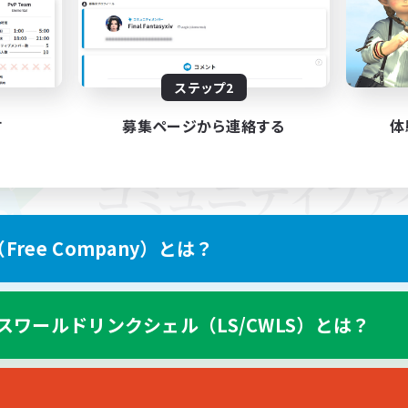
ステップ2
す
募集ページから連絡する
体
ree Company）とは？
スワールドリンクシェル（LS/CWLS）とは？
スマートフォン版へ