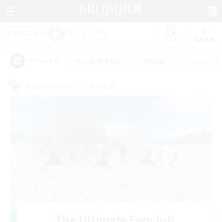
リスト
募集作成
#初心者/若葉歓迎
#絶挑戦
#立ち上げメ
アピールタグ
クロスワールドリンクシェル
The Ultimate Fanclub