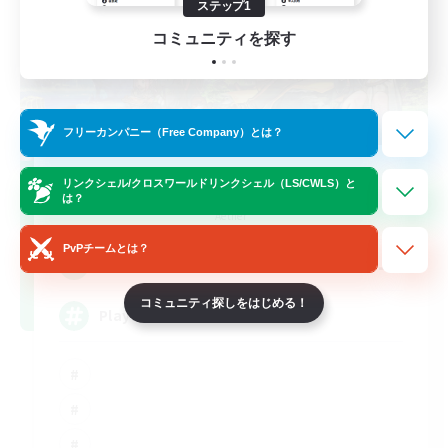
ステップ1
コミュニティを探す
フリーカンパニー（Free Company）とは？
FFXIV NA Network
リンクシェル/クロスワールドリンクシェル（LS/CWLS）と
は？
追加メンバー募集
Aether
PvPチームとは？
--
募集人数
コミュニティ探しをはじめる！
Players events social