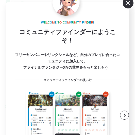
--
募集人数
Europe
W
E
L
C
O
M
E
T
O
C
O
M
M
U
N
I
T
Y
F
I
N
D
E
R
!
コミュニティファインダーにようこ
そ！
フリーカンパニーやリンクシェルなど、自分のプレイに合ったコ
ミュニティに加入して、
ファイナルファンタジーXIVの世界をもっと楽しもう！
EN
コミュニティファインダーの使い方
詳細を見る
募集期間: 2026/08/28 まで
クロスワールドリンクシェル