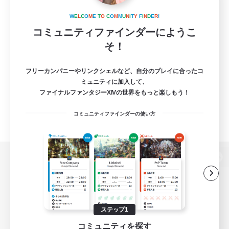
W
E
L
C
O
M
E
T
O
C
O
M
M
U
N
I
T
Y
F
I
N
D
E
R
!
コミュニティファインダーにようこ
そ！
フリーカンパニーやリンクシェルなど、自分のプレイに合ったコ
ミュニティに加入して、
ファイナルファンタジーXIVの世界をもっと楽しもう！
コミュニティファインダーの使い方
パソコン版へ
ステップ1
関連商品
e-STOREで購入
コミュニティを探す