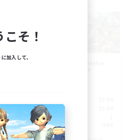
クロスワールドリンクシェル
うこそ！
ィに加入して、
ork
Let's Party! Aether
追加メンバー募集
Aether
活動時間
23:00
0:00
23:00
平日
23:00
0:00
23:00
週末
680
1
アクティブメンバー数
--
999
募集人数
l
LetsPartyFFXIVDiscord