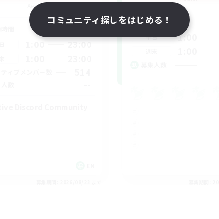
Aether
コミュニティ探しをはじめる！
活動時間
動時間
1:00
平日
1:00
23:00
日
1:00
週末
1:00
23:00
末
募集人数
514
クティブメンバー数
--
集人数
tive Discord Community
EN
募集期間: 2026/08/23 まで
募集期間: 20