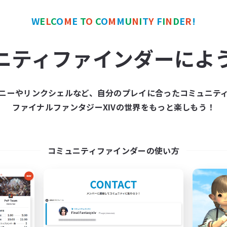
ワールドリンクシェル
クロスワールドリンクシェル
W
E
L
C
O
M
E
T
O
C
O
M
M
U
N
I
T
Y
F
I
N
D
E
R
!
ニティファインダーによ
ニーやリンクシェルなど、自分のプレイに合ったコミュニテ
Europeans on NA
FFXIV NA Netw
ファイナルファンタジーXIVの世界をもっと楽しもう！
追加メンバー募集
追加メンバー募集
Aether
Aether
動時間
活動時間
コミュニティファインダーの使い方
1:00
24:00
0:00
日
平日
1:00
24:00
0:00
末
週末
300
クティブメンバー数
アクティブメンバー数
--
集人数
募集人数
rope
Players events socia