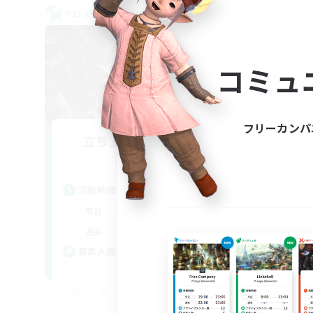
クロスワールドリンクシェル
クロス
NEW
コミュ
フリーカンパ
立ち上げメンバー募集
Aether
活動時間
活
22:00
24:00
平日
平
20:00
24:00
週末
週
2
募集人数
ア
募
Eu