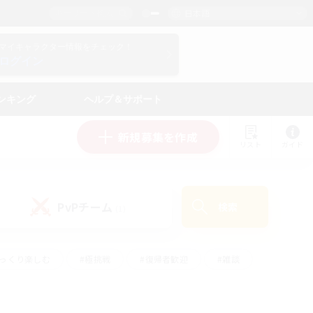
日本語
マイキャラクター情報をチェック！
ログイン
ンキング
ヘルプ＆サポート
新規募集を作成
リスト
ガイド
PvPチーム
検索
(1)
ゆっくり楽しむ
#極挑戦
#復帰者歓迎
#雑談
ルプレイ
#トレジャーハント
#レベリング
して頑張る
#プレイヤー主催イベント