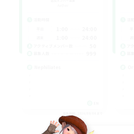
追加メンバー募集
Aether
活動時間
活
1:00
24:00
平日
平
1:00
24:00
週末
週
50
アクティブメンバー数
ア
999
募集人数
募
Nephiliates
Or
EN
募集期間: 2026/09/04 まで