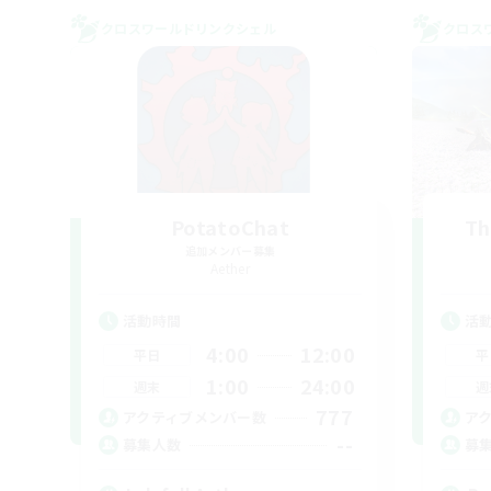
クロスワールドリンクシェル
クロス
PotatoChat
Th
追加メンバー募集
Aether
活動時間
活
4:00
12:00
平日
平
1:00
24:00
週末
週
777
アクティブメンバー数
ア
--
募集人数
募