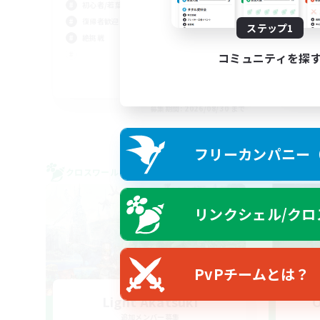
初心者/若葉歓迎
復帰者歓迎
ステップ1
絶挑戦
コミュニティを探
JA / EN
募集期間: 2026/08/30 まで
フリーカンパニー（F
クロスワールドリンクシェル
クロス
リンクシェル/クロ
PvPチームとは？
Light Akatsuki
O
追加メンバー募集