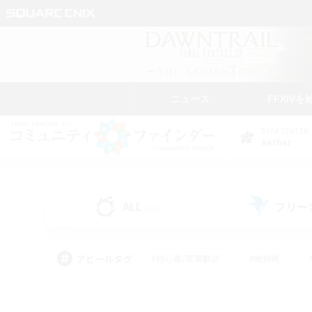
ニュース
FFXIVを
DATA CENTER
Aether
ALL
フリー
(43)
アピールタグ
#初心者/若葉歓迎
#絶挑戦
#モブハント
#学生中心
#なんでも楽しむ
#スクリーンショット撮影
#ハウジ