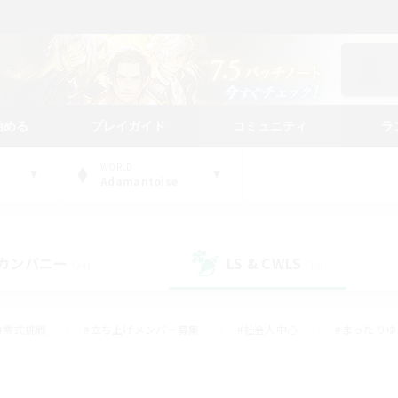
始める
プレイガイド
コミュニティ
ラ
WORLD
Adamantoise
カンパニー
LS & CWLS
(24)
(18)
#零式挑戦
#立ち上げメンバー募集
#社会人中心
#まったり
#体験歓迎
#クラフター中心
#ギャザラー中心
#ロー
ング
#演奏
#ミラプリ（ミラージュプリズム）
#クリア目指