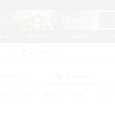
始める
プレイガイド
コミュニティ
ラ
WORLD
Adamantoise
カンパニー
LS & CWLS
(24)
(18)
#立ち上げメンバー募集
#零式挑戦
#社会人中心
#まったり
体験歓迎
#クラフター中心
#ロールプレイ
#ギャザラー中心
ージュプリズム）
#スクリーンショット撮影
#クリア目指して頑張る