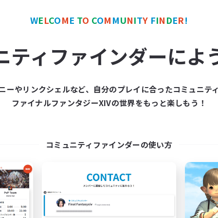
ワールドリンクシェル
クロスワールドリンクシェル
W
E
L
C
O
M
E
T
O
C
O
M
M
U
N
I
T
Y
F
I
N
D
E
R
!
ニティファインダーによ
ニーやリンクシェルなど、自分のプレイに合ったコミュニテ
Europeans on NA
FFXIV NA Netw
ファイナルファンタジーXIVの世界をもっと楽しもう！
追加メンバー募集
追加メンバー募集
Aether
Aether
動時間
活動時間
コミュニティファインダーの使い方
1:00
24:00
0:00
日
平日
1:00
24:00
0:00
末
週末
300
クティブメンバー数
アクティブメンバー数
--
集人数
募集人数
rope
Players events socia