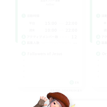
追加メンバー募集
Aether
活動時間
活
15:00
22:00
平日
平
10:00
22:00
週末
週
12
アクティブメンバー数
ア
--
募集人数
募
Followers of Jesus
Or
EN
募集期間: 2026/09/04 まで