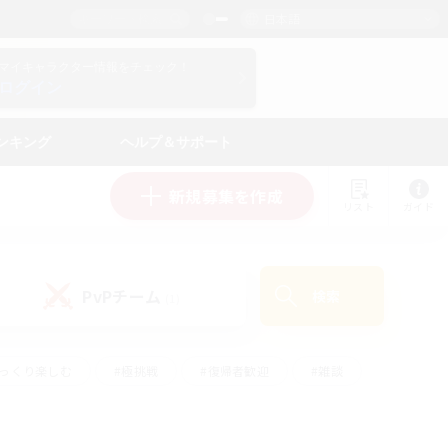
日本語
マイキャラクター情報をチェック！
ログイン
ンキング
ヘルプ＆サポート
新規募集を作成
リスト
ガイド
PvPチーム
検索
(1)
ゆっくり楽しむ
#極挑戦
#復帰者歓迎
#雑談
#ハウジング
#トレジャーハント
#レベリング
#プレイヤー主催イベント