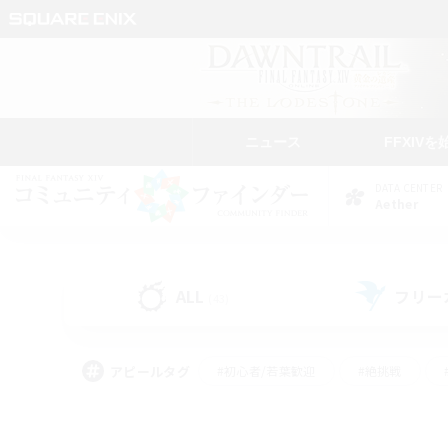
ニュース
FFXIVを
DATA CENTER
Aether
ALL
フリー
(43)
アピールタグ
#初心者/若葉歓迎
#絶挑戦
#学生中心
#なんでも楽しむ
#モブハント
#
#演奏
#ミラプリ（ミラ