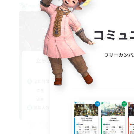
クロスワールドリンクシェル
クロス
コミュ
フリーカンパ
立ち上げメンバー募集
Aether
活動時間
活
22:00
24:00
平日
平
20:00
24:00
週末
週
2
募集人数
ア
募
Eu