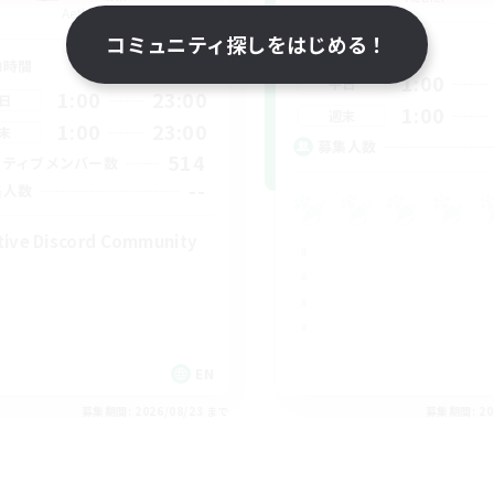
Aether
コミュニティ探しをはじめる！
活動時間
動時間
1:00
平日
1:00
23:00
日
1:00
週末
1:00
23:00
末
募集人数
514
クティブメンバー数
--
集人数
tive Discord Community
EN
募集期間: 2026/08/23 まで
募集期間: 20