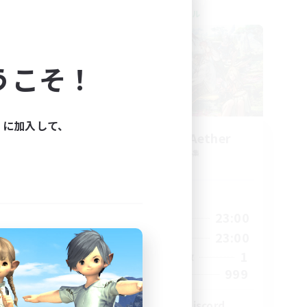
クロスワールドリンクシェル
うこそ！
ィに加入して、
ork
Let's Party! Aether
追加メンバー募集
Aether
活動時間
23:00
0:00
23:00
平日
23:00
0:00
23:00
週末
680
1
アクティブメンバー数
--
999
募集人数
l
LetsPartyFFXIVDiscord