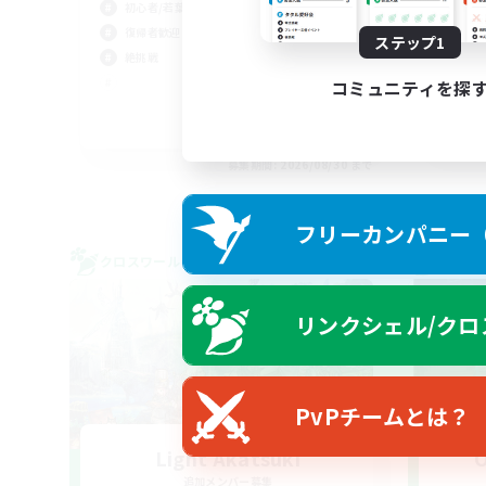
初心者/若葉歓迎
復帰者歓迎
ステップ1
絶挑戦
コミュニティを探
JA / EN
募集期間: 2026/08/30 まで
フリーカンパニー（F
クロスワールドリンクシェル
クロス
リンクシェル/クロ
PvPチームとは？
Light Akatsuki
O
追加メンバー募集