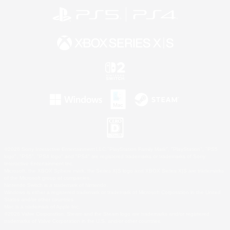
©2026 Sony Interactive Entertainment LLC."PlayStation Family Mark", "PlayStation", "PS5
logo", "PS5", "PS4 logo" and "PS4" are registered trademarks or trademarks of Sony
Interactive Entertainment Inc.
Microsoft, the XBOX Sphere mark, the Series X|S logo and XBOX Series X|S are trademarks
of the Microsoft group of companies.
Nintendo Switch is a trademark of Nintendo.
Windows is either a registered trademark or trademark of Microsoft Corporation in the United
States and/or other countries.
Mac is a trademark of Apple Inc.
©2026 Valve Corporation. Steam and the Steam logo are trademarks and/or registered
trademarks of Valve Corporation in the U.S. and/or other countries.