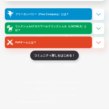
Official Information
フリーカンパニー（Free Company）とは？
/
X
News
YouTube
リンクシェル/クロスワールドリンクシェル（LS/CWLS）と
は？
PvPチームとは？
Instagram
Twitch
コミュニティ探しをはじめる！
LINE
Bluesky
レーティング制度について
プライバシーポリシー
著作権について
サポートセンター
ライセンス
ルール＆ポリシー
利用者情報の外部送信について