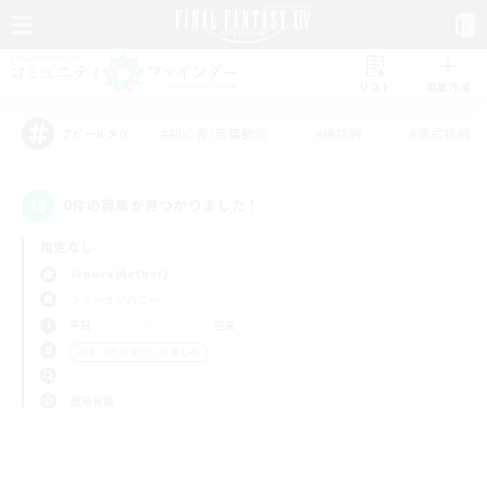
リスト
募集作成
#初心者/若葉歓迎
#絶挑戦
#零式挑戦
アピールタグ
0件の募集が見つかりました！
指定なし
Jenova (Aether)
フリーカンパニー
平日
週末
＃まったりゆっくり楽しむ
使用言語