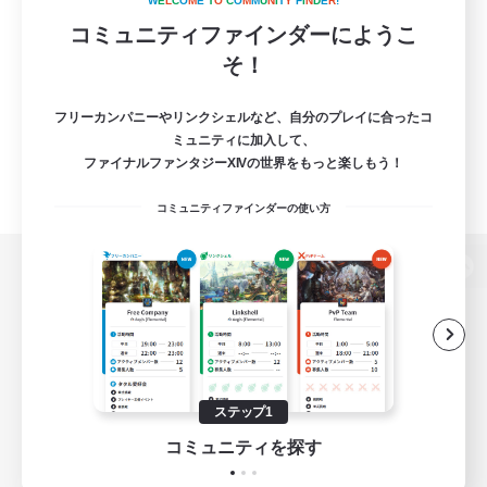
W
E
L
C
O
M
E
T
O
C
O
M
M
U
N
I
T
Y
F
I
N
D
E
R
!
コミュニティファインダーにようこ
そ！
フリーカンパニーやリンクシェルなど、自分のプレイに合ったコ
ミュニティに加入して、
ファイナルファンタジーXIVの世界をもっと楽しもう！
コミュニティファインダーの使い方
パソコン版へ
関連商品
e-STOREで購入
ステップ1
ゲームダウンロード
コミュニティを探す