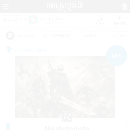
リスト
募集作成
#初心者/若葉歓迎
#絶挑戦
#立ち上げメ
アピールタグ
フリーカンパニー
NEW
NierAutomata