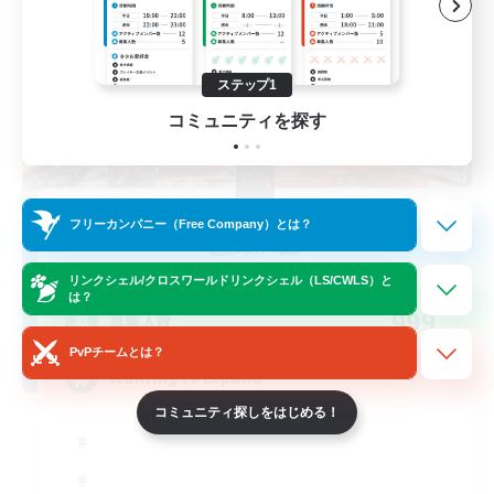
ステップ1
コミュニティを探す
The Crimson Blades
フリーカンパニー（Free Company）とは？
追加メンバー募集
Jenova [Aether]
リンクシェル/クロスワールドリンクシェル（LS/CWLS）と
は？
999
募集人数
PvPチームとは？
Wanting to Expand
コミュニティ探しをはじめる！