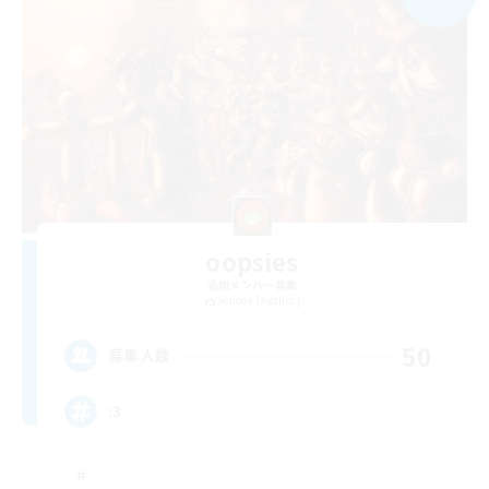
oopsies
追加メンバー募集
Jenova [Aether]
50
募集人数
:3