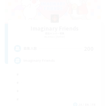
Imaginary Friends
追加メンバー募集
Jenova [Aether]
200
募集人数
Imaginary Friends
JA / EN / FR