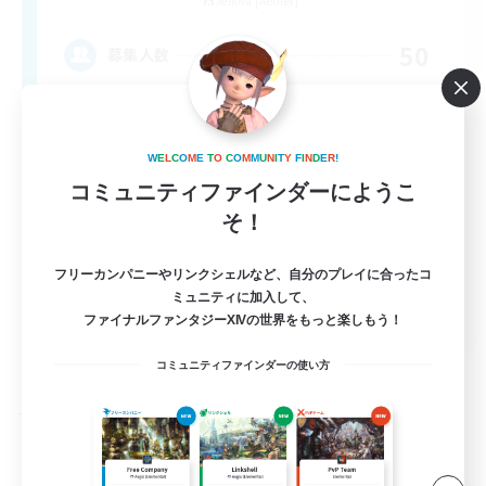
Jenova [Aether]
50
募集人数
W
E
L
C
O
M
E
T
O
C
O
M
M
U
N
I
T
Y
F
I
N
D
E
R
!
コミュニティファインダーにようこ
そ！
フリーカンパニーやリンクシェルなど、自分のプレイに合ったコ
ミュニティに加入して、
EN
ファイナルファンタジーXIVの世界をもっと楽しもう！
詳細を見る
募集期間: 2026/09/03 まで
コミュニティファインダーの使い方
フリーカンパニー