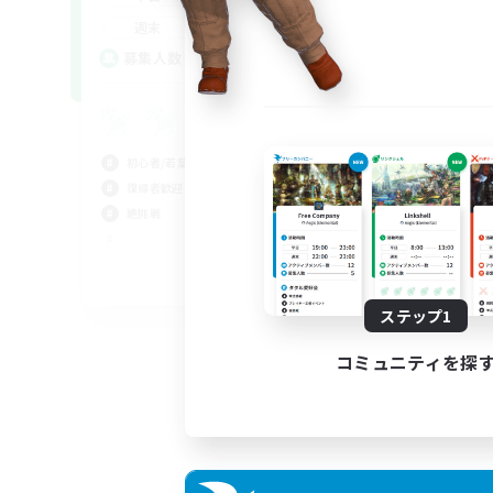
平
20:00
24:00
週末
週
2
募集人数
ア
募
ki
初心者/若葉歓迎
初心
復帰者歓迎
復帰
絶挑戦
なん
クリ
JA / EN
ステップ1
募集期間: 2026/08/30 まで
コミュニティを探