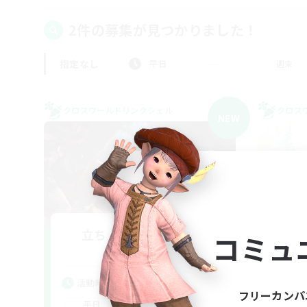
2件の募集が見つかりました！
指定なし
平日
週末
クロスワールドリンクシェル
クロス
NEW
立ち上げメンバー募集
コミュ
Aether
活動時間
活
フリーカンパ
22:00
24:00
平日