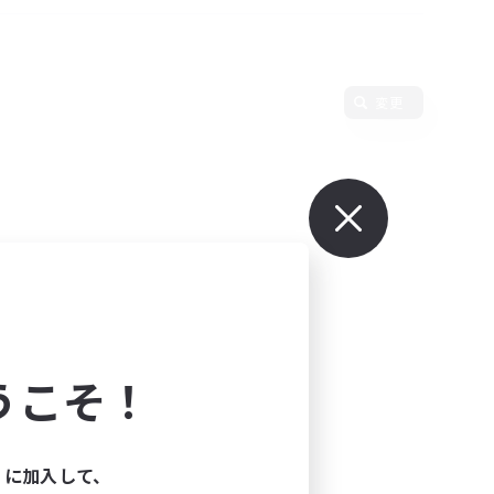
変更
うこそ！
ィに加入して、