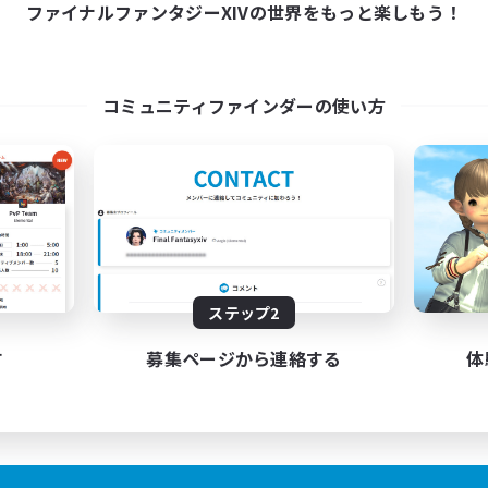
10:00
1:00
ファイナルファンタジーXIVの世界をもっと楽しもう！
日
10:00
1:00
末
7
クティブメンバー数
30
集人数
コミュニティファインダーの使い方
nd to each other
者/若葉歓迎
者歓迎
でも楽しむ
ア目指して頑張る
JA / EN
ステップ2
募集期間: 2026/08/24 まで
す
募集ページから連絡する
体