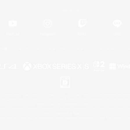
Official Information
YouTube
Instagram
Twitch
LINE
著作権について
プライバシーポリシー
サポートセンター
ライセンス
ルール＆ポリシー
 Family Mark", "PlayStation", "PS5 logo", "PS5", "PS4 logo" and "PS4" are registered trademark
XBOX Sphere mark, the Series X|S logo and XBOX Series X|S are trademarks of the Microsoft gro
Nintendo Switch is a trademark of Nintendo.
ither a registered trademark or trademark of Microsoft Corporation in the United States and/or oth
Mac is a trademark of Apple Inc.
eam and the Steam logo are trademarks and/or registered trademarks of Valve Corporation in the 