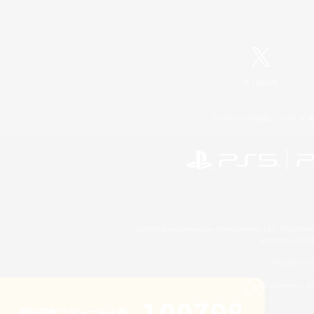
X
/
News
レーティング制度について
©2026 Sony Interactive Entertainment LLC."PlayStation
Microsoft, the 
Windows is e
©2026 Valve Corporation. St
100798
累計募集コミュニティ数