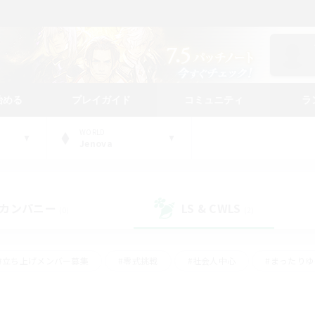
始める
プレイガイド
コミュニティ
ラ
WORLD
Jenova
カンパニー
LS & CWLS
(0)
(2)
#立ち上げメンバー募集
#零式挑戦
#社会人中心
#まったり
体験歓迎
#クラフター中心
#ロールプレイ
#ギャザラー中心
ージュプリズム）
#スクリーンショット撮影
#クリア目指して頑張る