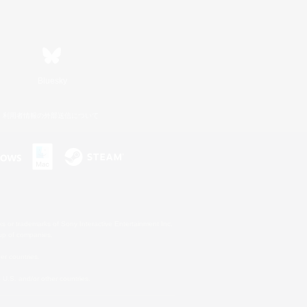
Bluesky
利用者情報の外部送信について
s or trademarks of Sony Interactive Entertainment Inc.
up of companies.
er countries.
U.S. and/or other countries.