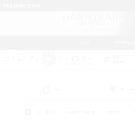
ニュース
FFXIVを
DATA CENTER
Aether
ALL
フリー
(2)
アピールタグ
#初心者/若葉歓迎
#絶挑戦
#学生中心
#なんでも楽しむ
#モブハント
#
#演奏
#ミラプリ（ミラ