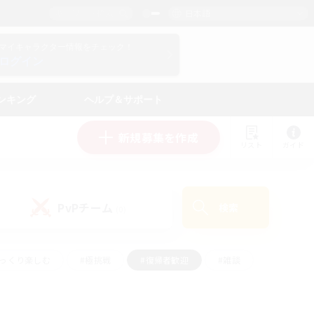
日本語
マイキャラクター情報をチェック！
ログイン
ンキング
ヘルプ＆サポート
新規募集を作成
リスト
ガイド
PvPチーム
検索
(0)
ゆっくり楽しむ
#極挑戦
#復帰者歓迎
#雑談
#ハウジング
#トレジャーハント
#レベリング
#プレイヤー主催イベント