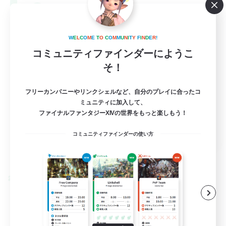
--
募集人数
Europe
W
E
L
C
O
M
E
T
O
C
O
M
M
U
N
I
T
Y
F
I
N
D
E
R
!
コミュニティファインダーにようこ
そ！
フリーカンパニーやリンクシェルなど、自分のプレイに合ったコ
ミュニティに加入して、
ファイナルファンタジーXIVの世界をもっと楽しもう！
EN
コミュニティファインダーの使い方
詳細を見る
募集期間: 2026/08/28 まで
クロスワールドリンクシェル