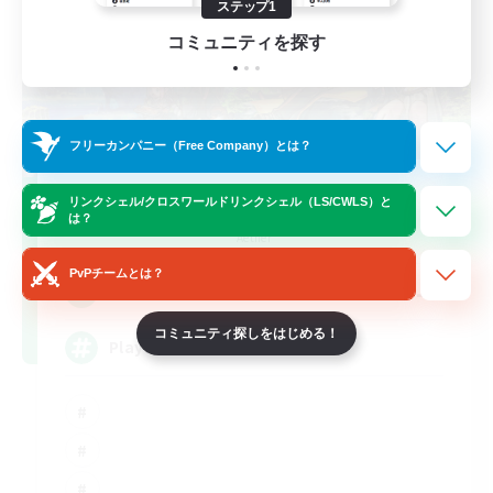
ステップ1
コミュニティを探す
フリーカンパニー（Free Company）とは？
FFXIV NA Network
リンクシェル/クロスワールドリンクシェル（LS/CWLS）と
は？
追加メンバー募集
Aether
PvPチームとは？
--
募集人数
コミュニティ探しをはじめる！
Players events social