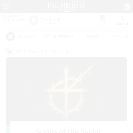
リスト
募集作成
#初心者/若葉歓迎
#絶挑戦
#立ち上げメ
アピールタグ
クロスワールドリンクシェル
Scions of the Savior