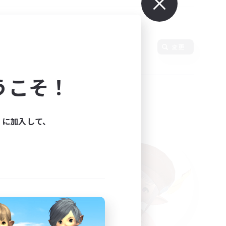
語
変更
うこそ！
ィに加入して、
た。