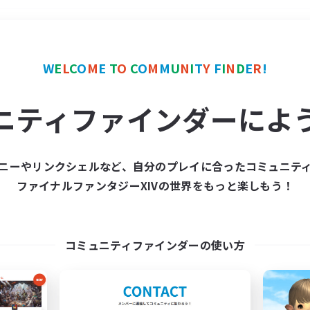
＃クラフター中心
使用言
W
E
L
C
O
M
E
T
O
C
O
M
M
U
N
I
T
Y
F
I
N
D
E
R
!
ニティファインダーによ
ニーやリンクシェルなど、自分のプレイに合ったコミュニテ
ファイナルファンタジーXIVの世界をもっと楽しもう！
募集数 0件
集が見つかりませんでし
コミュニティファインダーの使い方
条件を変えて検索してみるでっす！