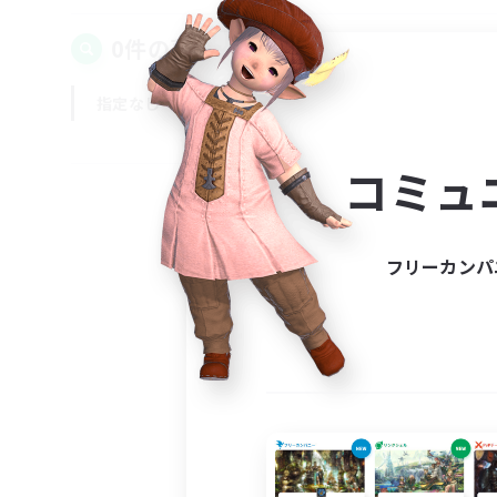
0件の募集が見つかりました！
指定なし
平日
週末
コミュ
フリーカンパ
募