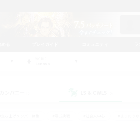
始める
プレイガイド
コミュニティ
ラ
WORLD
Jenova
カンパニー
LS & CWLS
(0)
(0)
#立ち上げメンバー募集
#零式挑戦
#社会人中心
#まったり
体験歓迎
#クラフター中心
#ロールプレイ
#ギャザラー中心
ージュプリズム）
#スクリーンショット撮影
#クリア目指して頑張る