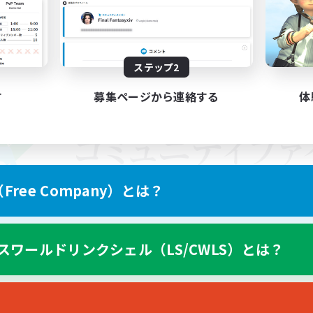
ステップ2
す
募集ページから連絡する
体
ree Company）とは？
スワールドリンクシェル（LS/CWLS）とは？
スマートフォン版へ