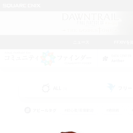
ニュース
FFXIVを
DATA CENTER
Aether
ALL
フリー
(0)
アピールタグ
#初心者/若葉歓迎
#絶挑戦
#学生中心
#なんでも楽しむ
#モブハント
#
#演奏
#ミラプリ（ミラ