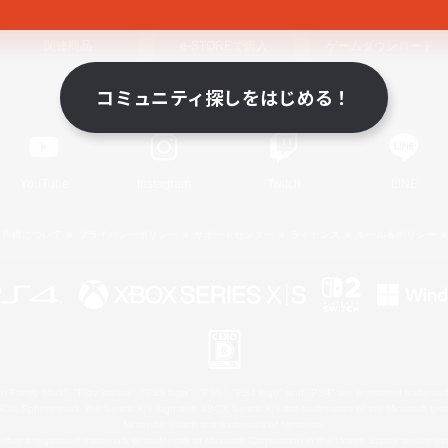
関連商品
e-STOREで購入
ゲームダウンロード
コミュニティ探しをはじめる！
Official Information
YouTube
Instagram
Twitch
LINE
著作権について
プライバシーポリシー
サポートセンター
ライセンス
ルール＆ポリシー
 Family Mark", "PlayStation", "PS5 logo", "PS5", "PS4 logo" and "PS4" are registered trademark
XBOX Sphere mark, the Series X|S logo and XBOX Series X|S are trademarks of the Microsoft gro
Nintendo Switch is a trademark of Nintendo.
ither a registered trademark or trademark of Microsoft Corporation in the United States and/or oth