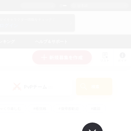
日本語
マイキャラクター情報をチェック！
ログイン
ンキング
ヘルプ＆サポート
新規募集を作成
リスト
ガイド
PvPチーム
検索
(0)
ゆっくり楽しむ
#極挑戦
#復帰者歓迎
#雑談
#ハウジング
#トレジャーハント
#レベリング
#プレイヤー主催イベント