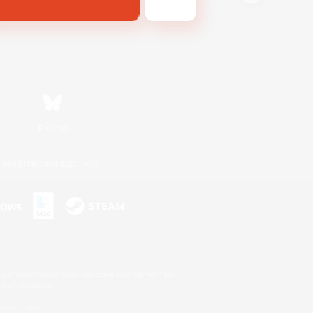
Bluesky
利用者情報の外部送信について
s or trademarks of Sony Interactive Entertainment Inc.
up of companies.
er countries.