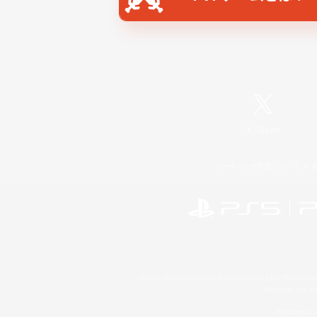
X
/
News
レーティング制度について
©2026 Sony Interactive Entertainment LLC."PlayStation
Microsoft, the 
Windows is e