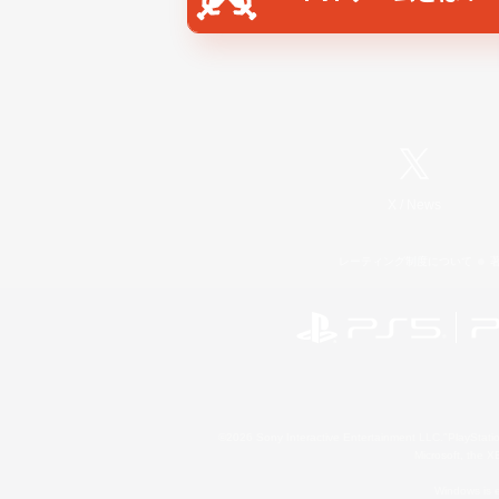
X
/
News
レーティング制度について
©2026 Sony Interactive Entertainment LLC."PlayStation
Microsoft, the 
Windows is e