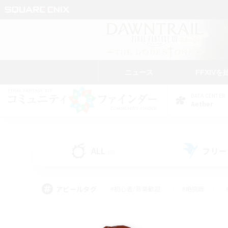
ニュース
FFXIVを
DATA CENTER
Aether
ALL
フリー
(0)
アピールタグ
#初心者/若葉歓迎
#絶挑戦
#学生中心
#なんでも楽しむ
#モブハント
#
#演奏
#ミラプリ（ミラ