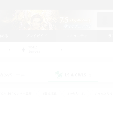
始める
プレイガイド
コミュニティ
ラ
WORLD
Jenova
カンパニー
LS & CWLS
(0)
(0)
#立ち上げメンバー募集
#零式挑戦
#社会人中心
#まったり
体験歓迎
#クラフター中心
#ロールプレイ
#ギャザラー中心
ージュプリズム）
#スクリーンショット撮影
#クリア目指して頑張る