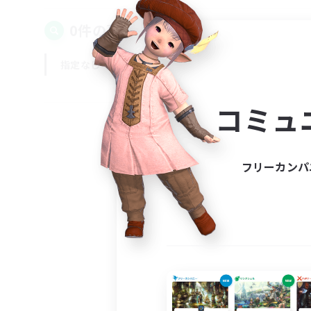
0件の募集が見つかりました！
指定なし
平日
週末
コミュ
フリーカンパ
募