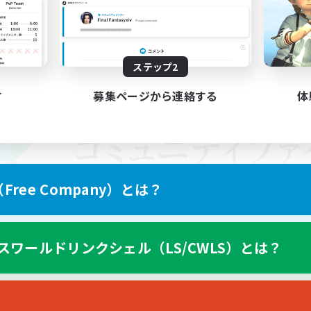
ステップ2
す
募集ページから連絡する
体
ree Company）とは？
スワールドリンクシェル（LS/CWLS）とは？
スマートフォン版へ