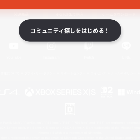
関連商品
e-STOREで購入
ゲームダウンロード
コミュニティ探しをはじめる！
Official Information
YouTube
Instagram
Twitch
LINE
著作権について
プライバシーポリシー
サポートセンター
ライセンス
ルール＆ポリシー
 Family Mark", "PlayStation", "PS5 logo", "PS5", "PS4 logo" and "PS4" are registered trademark
XBOX Sphere mark, the Series X|S logo and XBOX Series X|S are trademarks of the Microsoft gro
Nintendo Switch is a trademark of Nintendo.
ither a registered trademark or trademark of Microsoft Corporation in the United States and/or oth