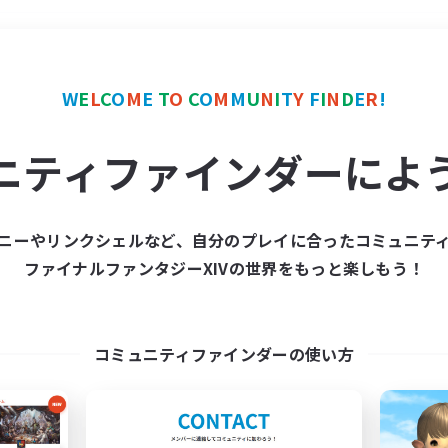
＃モブハント
使用言語
W
E
L
C
O
M
E
T
O
C
O
M
M
U
N
I
T
Y
F
I
N
D
E
R
!
ニティファインダーによ
ニーやリンクシェルなど、自分のプレイに合ったコミュニテ
ファイナルファンタジーXIVの世界をもっと楽しもう！
募集数 0件
集が見つかりませんでし
コミュニティファインダーの使い方
条件を変えて検索してみるでっす！