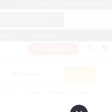
日本語
マイキャラクター情報をチェック！
ログイン
ンキング
ヘルプ＆サポート
新規募集を作成
リスト
ガイド
PvPチーム
検索
(0)
ゆっくり楽しむ
#極挑戦
#復帰者歓迎
#雑談
#ハウジング
#トレジャーハント
#レベリング
#プレイヤー主催イベント