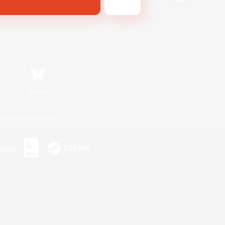
Bluesky
利用者情報の外部送信について
s or trademarks of Sony Interactive Entertainment Inc.
up of companies.
er countries.