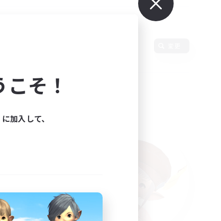
変更
うこそ！
ィに加入して、
た。