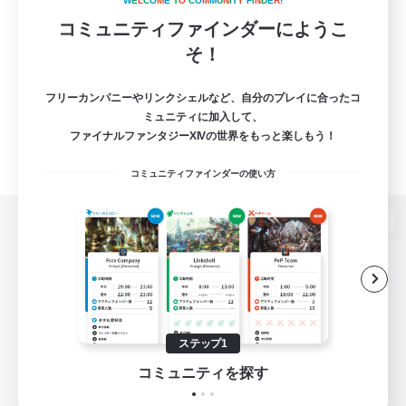
W
E
L
C
O
M
E
T
O
C
O
M
M
U
N
I
T
Y
F
I
N
D
E
R
!
コミュニティファインダーにようこ
そ！
フリーカンパニーやリンクシェルなど、自分のプレイに合ったコ
ミュニティに加入して、
ファイナルファンタジーXIVの世界をもっと楽しもう！
コミュニティファインダーの使い方
パソコン版へ
関連商品
e-STOREで購入
ステップ1
ゲームダウンロード
コミュニティを探す