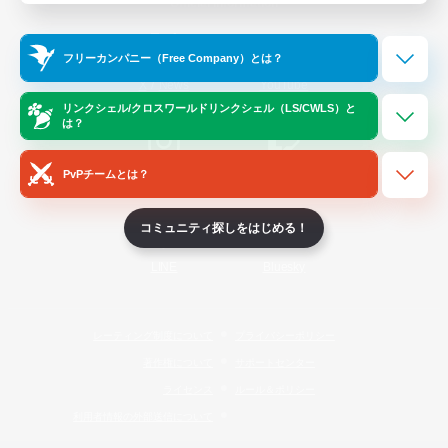
Official Information
フリーカンパニー（Free Company）とは？
/
X
News
YouTube
リンクシェル/クロスワールドリンクシェル（LS/CWLS）と
は？
PvPチームとは？
Instagram
Twitch
コミュニティ探しをはじめる！
LINE
Bluesky
レーティング制度について
プライバシーポリシー
著作権について
サポートセンター
ライセンス
ルール＆ポリシー
利用者情報の外部送信について