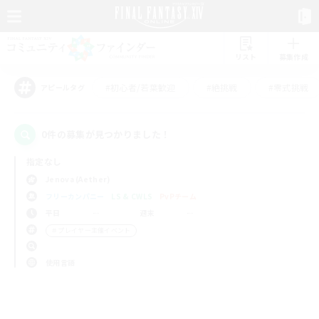
リスト
募集作成
#初心者/若葉歓迎
#絶挑戦
#零式挑戦
アピールタグ
0件の募集が見つかりました！
指定なし
Jenova (Aether)
フリーカンパニー
LS & CWLS
PvPチーム
平日
週末
＃プレイヤー主催イベント
使用言語