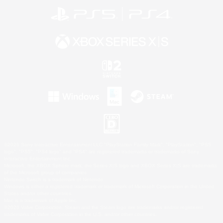
©2026 Sony Interactive Entertainment LLC."PlayStation Family Mark", "PlayStation", "PS5
logo", "PS5", "PS4 logo" and "PS4" are registered trademarks or trademarks of Sony
Interactive Entertainment Inc.
Microsoft, the XBOX Sphere mark, the Series X|S logo and XBOX Series X|S are trademarks
of the Microsoft group of companies.
Nintendo Switch is a trademark of Nintendo.
Windows is either a registered trademark or trademark of Microsoft Corporation in the United
States and/or other countries.
Mac is a trademark of Apple Inc.
©2026 Valve Corporation. Steam and the Steam logo are trademarks and/or registered
trademarks of Valve Corporation in the U.S. and/or other countries.