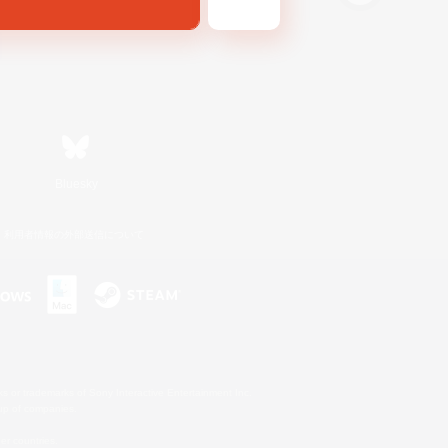
Bluesky
利用者情報の外部送信について
s or trademarks of Sony Interactive Entertainment Inc.
up of companies.
er countries.