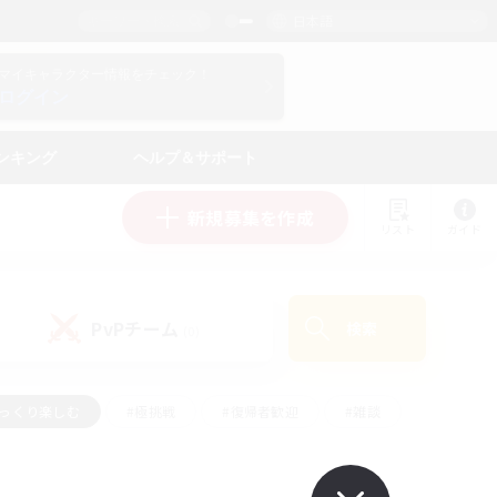
日本語
マイキャラクター情報をチェック！
ログイン
ンキング
ヘルプ＆サポート
新規募集を作成
リスト
ガイド
PvPチーム
検索
(0)
ゆっくり楽しむ
#極挑戦
#復帰者歓迎
#雑談
#ハウジング
#トレジャーハント
#レベリング
#プレイヤー主催イベント