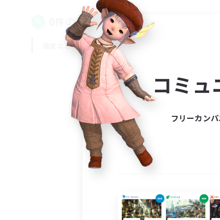
0件の募集が見つかりました！
指定なし
平日
週末
コミュ
フリーカンパ
募