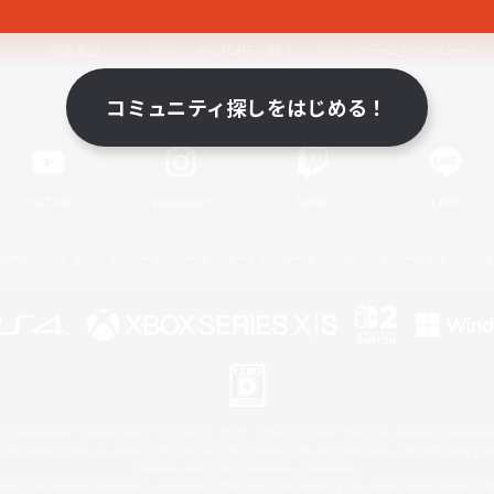
関連商品
e-STOREで購入
ゲームダウンロード
コミュニティ探しをはじめる！
Official Information
YouTube
Instagram
Twitch
LINE
著作権について
プライバシーポリシー
サポートセンター
ライセンス
ルール＆ポリシー
 Family Mark", "PlayStation", "PS5 logo", "PS5", "PS4 logo" and "PS4" are registered trademark
XBOX Sphere mark, the Series X|S logo and XBOX Series X|S are trademarks of the Microsoft gro
Nintendo Switch is a trademark of Nintendo.
ither a registered trademark or trademark of Microsoft Corporation in the United States and/or oth