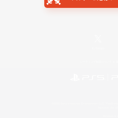
X
/
News
レーティング制度について
©2026 Sony Interactive Entertainment LLC."PlayStation
Microsoft, the 
Windows is e