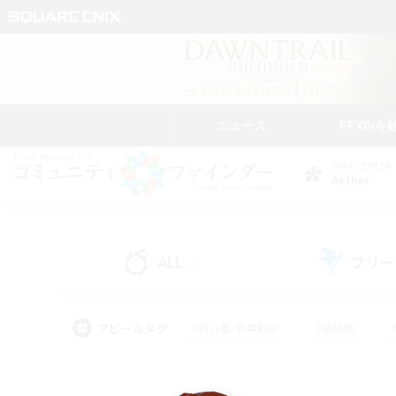
ニュース
FFXIVを
DATA CENTER
Aether
ALL
フリー
(0)
アピールタグ
#初心者/若葉歓迎
#絶挑戦
#学生中心
#なんでも楽しむ
#モブハント
#
#演奏
#ミラプリ（ミラ