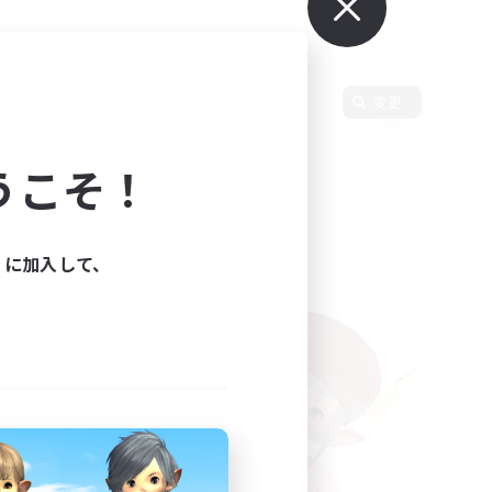
使用言語
変更
うこそ！
ィに加入して、
た。