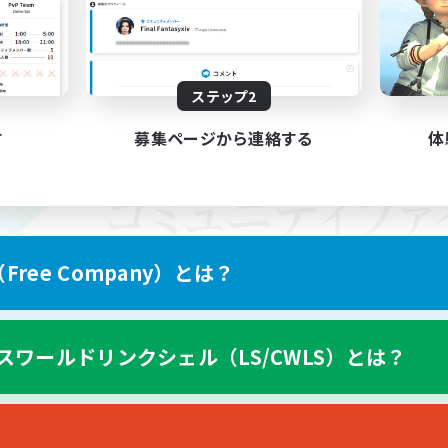
ステップ2
す
募集ページから連絡する
体
ree Company）とは？
スワールドリンクシェル（LS/CWLS）とは？
スマートフォン版へ