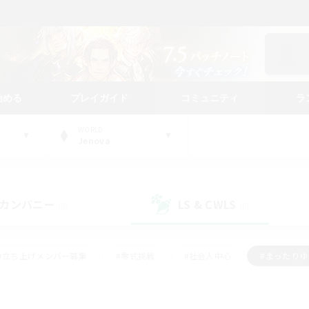
始める
プレイガイド
コミュニティ
ラ
WORLD
Jenova
カンパニー
LS & CWLS
(0)
(0)
#立ち上げメンバー募集
#零式挑戦
#社会人中心
#まったり
体験歓迎
#クラフター中心
#ロールプレイ
#ギャザラー中心
ージュプリズム）
#スクリーンショット撮影
#クリア目指して頑張る