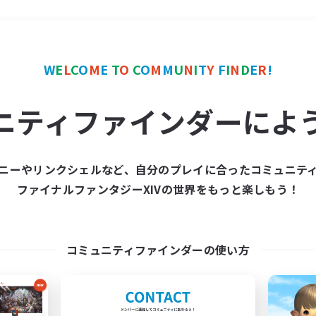
＃まったりゆっくり楽しむ
W
E
L
C
O
M
E
T
O
C
O
M
M
U
N
I
T
Y
F
I
N
D
E
R
!
ニティファインダーによ
ニーやリンクシェルなど、自分のプレイに合ったコミュニテ
ファイナルファンタジーXIVの世界をもっと楽しもう！
募集数 0件
集が見つかりませんでし
コミュニティファインダーの使い方
条件を変えて検索してみるでっす！