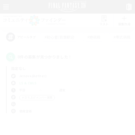
リスト
募集作成
#初心者/若葉歓迎
#絶挑戦
#零式挑戦
アピールタグ
0件の募集が見つかりました！
指定なし
Jenova (Aether)
LS & CWLS
平日
週末
＃立ち上げメンバー募集
使用言語