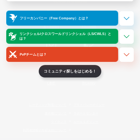
Official Information
フリーカンパニー（Free Company）とは？
/
X
News
YouTube
リンクシェル/クロスワールドリンクシェル（LS/CWLS）と
は？
PvPチームとは？
Instagram
Twitch
コミュニティ探しをはじめる！
LINE
Bluesky
レーティング制度について
プライバシーポリシー
著作権について
サポートセンター
ライセンス
ルール＆ポリシー
利用者情報の外部送信について