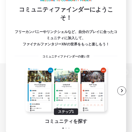
W
E
L
C
O
M
E
T
O
C
O
M
M
U
N
I
T
Y
F
I
N
D
E
R
!
コミュニティファインダーにようこ
そ！
フリーカンパニーやリンクシェルなど、自分のプレイに合ったコ
ミュニティに加入して、
ファイナルファンタジーXIVの世界をもっと楽しもう！
コミュニティファインダーの使い方
パソコン版へ
関連商品
e-STOREで購入
ステップ1
ゲームダウンロード
コミュニティを探す