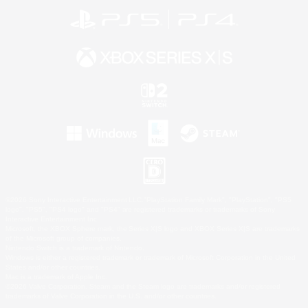
©2026 Sony Interactive Entertainment LLC."PlayStation Family Mark", "PlayStation", "PS5
logo", "PS5", "PS4 logo" and "PS4" are registered trademarks or trademarks of Sony
Interactive Entertainment Inc.
Microsoft, the XBOX Sphere mark, the Series X|S logo and XBOX Series X|S are trademarks
of the Microsoft group of companies.
Nintendo Switch is a trademark of Nintendo.
Windows is either a registered trademark or trademark of Microsoft Corporation in the United
States and/or other countries.
Mac is a trademark of Apple Inc.
©2026 Valve Corporation. Steam and the Steam logo are trademarks and/or registered
trademarks of Valve Corporation in the U.S. and/or other countries.