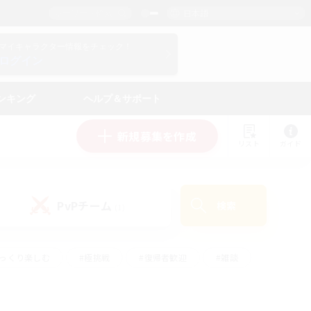
日本語
マイキャラクター情報をチェック！
ログイン
ンキング
ヘルプ＆サポート
新規募集を作成
リスト
ガイド
PvPチーム
検索
(1)
ゆっくり楽しむ
#極挑戦
#復帰者歓迎
#雑談
ルプレイ
#トレジャーハント
#レベリング
して頑張る
#プレイヤー主催イベント