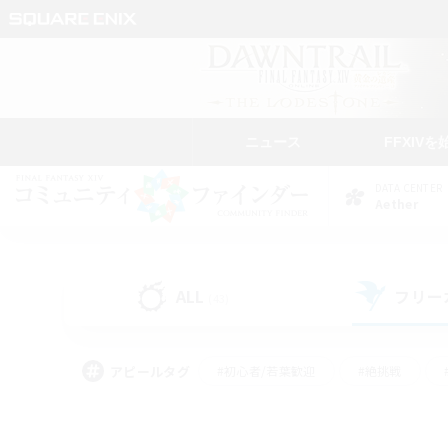
ニュース
FFXIVを
DATA CENTER
Aether
ALL
フリー
(43)
アピールタグ
#初心者/若葉歓迎
#絶挑戦
#モブハント
#学生中心
#なんでも楽しむ
#スクリーンショット撮影
#ハウジ