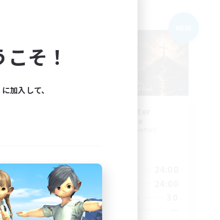
フリーカンパニー
NEW
NEW
うこそ！
ィに加入して、
no
Living Water
追加メンバー募集
r]
Adamantoise [Aether]
活動時間
23:00
16:00
24:00
平日
23:00
8:00
24:00
週末
180
30
アクティブメンバー数
512
--
募集人数