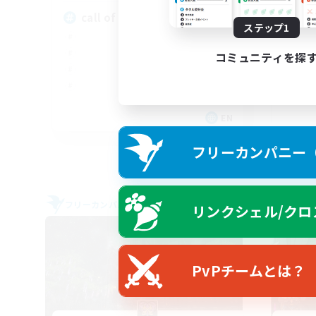
call of duty black ops 2
ステップ1
コミュニティを探
EN
募集期間: 2026/09/02 まで
フリーカンパニー（F
フリーカンパニー
フリー
リンクシェル/クロ
PvPチームとは？