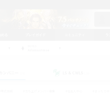
始める
プレイガイド
コミュニティ
ラ
WORLD
Adamantoise
カンパニー
LS & CWLS
(24)
(18)
#零式挑戦
#立ち上げメンバー募集
#社会人中心
#まったり
#体験歓迎
#クラフター中心
#ギャザラー中心
#ロー
ング
#演奏
#ミラプリ（ミラージュプリズム）
#クリア目指