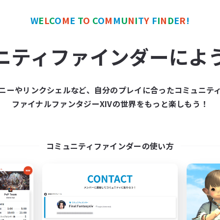
W
E
L
C
O
M
E
T
O
C
O
M
M
U
N
I
T
Y
F
I
N
D
E
R
!
カンパニー
フリーカンパニー
NEW
ニティファインダーによ
ニーやリンクシェルなど、自分のプレイに合ったコミュニテ
ファイナルファンタジーXIVの世界をもっと楽しもう！
Novel Teas
Echoes of Jeu
追加メンバー募集
追加メンバー募集
Adamantoise [Aether]
Adamantoise [Aethe
コミュニティファインダーの使い方
動時間
活動時間
1:00
24:00
0:00
日
平日
1:00
24:00
0:00
末
週末
83
クティブメンバー数
アクティブメンバー数
--
集人数
募集人数