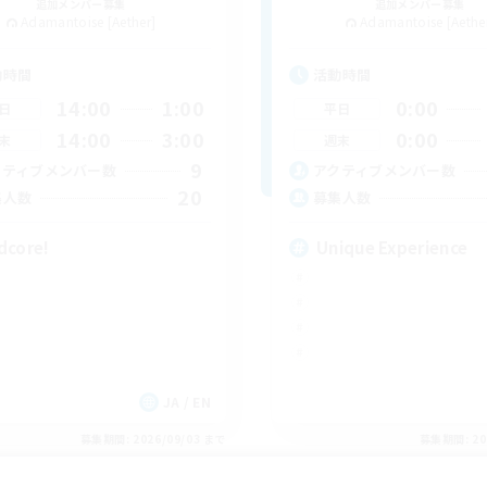
追加メンバー募集
追加メンバー募集
Adamantoise [Aether]
Adamantoise [Aethe
動時間
活動時間
14:00
1:00
0:00
日
平日
14:00
3:00
0:00
末
週末
9
クティブメンバー数
アクティブメンバー数
20
集人数
募集人数
dcore!
Unique Experience
JA / EN
募集期間: 2026/09/03 まで
募集期間: 20