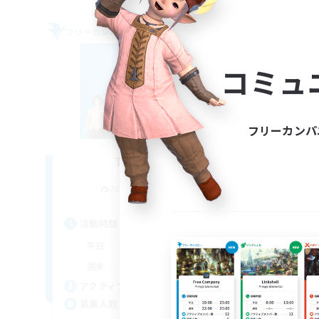
フリーカンパニー
フリー
NEW
コミュ
フリーカンパ
The Bodies
追加メンバー募集
Adamantoise [Aether]
活動時間
活
18:00
2:00
平日
平
12:00
4:00
週末
週
25
アクティブメンバー数
ア
10
募集人数
募