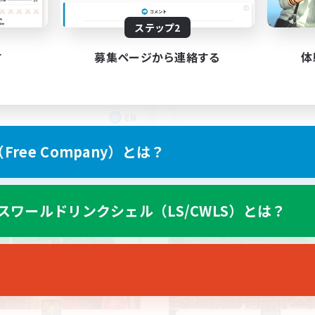
Echoes of Jeuno
ステップ2
す
募集ページから連絡する
体
EN
募集期間: 2026/09/02 まで
募集期間: 20
ree Company）とは？
カンパニー
フリーカンパニー
スワールドリンクシェル（LS/CWLS）とは？