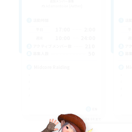
追加メンバー募集
Adamantoise [Aether]
活動時間
活
17:00
2:00
平日
平
10:00
24:00
週末
週
210
アクティブメンバー数
ア
50
募集人数
募
Midcore Raiding
Mi
EN
募集期間: 2026/09/04 まで