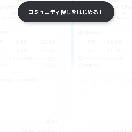
Knights of Il Mheg
The Black Win
コミュニティ探しをはじめる！
追加メンバー募集
追加メンバー募集
Adamantoise [Aether]
Adamantoise [Aethe
動時間
活動時間
0:00
23:00
18:00
日
平日
0:00
23:00
10:00
末
週末
20
クティブメンバー数
アクティブメンバー数
400
集人数
募集人数
eking community
EN
募集期間: 2026/08/23 まで
募集期間: 20