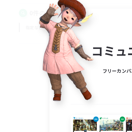
0件の募集が見つかりました！
指定なし
平日
週末
コミュ
フリーカンパ
募