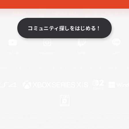
関連商品
e-STOREで購入
ゲームダウンロード
コミュニティ探しをはじめる！
Official Information
YouTube
Instagram
Twitch
LINE
著作権について
プライバシーポリシー
サポートセンター
ライセンス
ルール＆ポリシー
 Family Mark", "PlayStation", "PS5 logo", "PS5", "PS4 logo" and "PS4" are registered trademark
XBOX Sphere mark, the Series X|S logo and XBOX Series X|S are trademarks of the Microsoft gro
Nintendo Switch is a trademark of Nintendo.
ither a registered trademark or trademark of Microsoft Corporation in the United States and/or oth