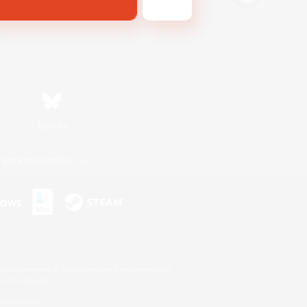
Bluesky
利用者情報の外部送信について
s or trademarks of Sony Interactive Entertainment Inc.
up of companies.
er countries.