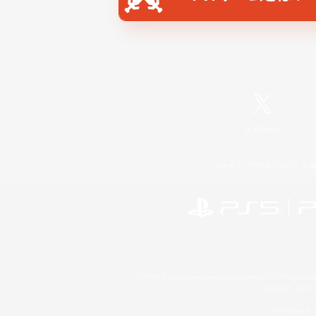
X
/
News
レーティング制度について
©2026 Sony Interactive Entertainment LLC."PlayStation
Microsoft, the 
Windows is e