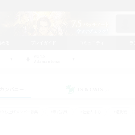
始める
プレイガイド
コミュニティ
ラ
WORLD
Adamantoise
カンパニー
LS & CWLS
(0)
(2)
#立ち上げメンバー募集
#零式挑戦
#社会人中心
#極挑戦
#体験歓迎
#ロールプレイ
#ギャザラー中心
#クラフター中
て頑張る
#スクリーンショット撮影
#ミラプリ（ミラージュプリズム