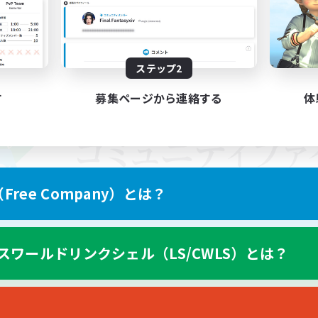
ステップ2
す
募集ページから連絡する
体
ree Company）とは？
スワールドリンクシェル（LS/CWLS）とは？
スマートフォン版へ