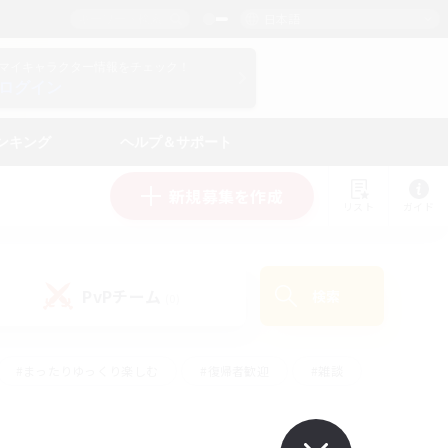
日本語
マイキャラクター情報をチェック！
ログイン
ンキング
ヘルプ＆サポート
新規募集を作成
リスト
ガイド
PvPチーム
検索
(0)
#まったりゆっくり楽しむ
#復帰者歓迎
#雑談
心
#演奏
#トレジャーハント
#ハウジング
）
#プレイヤー主催イベント