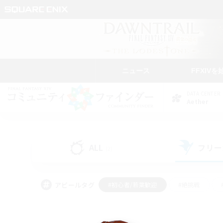
ニュース
FFXIVを
DATA CENTER
Aether
ALL
フリー
(2)
アピールタグ
#初心者/若葉歓迎
#絶挑戦
#なんでも楽しむ
#学生中心
#モブハント
#レベリング
#クリア目指し