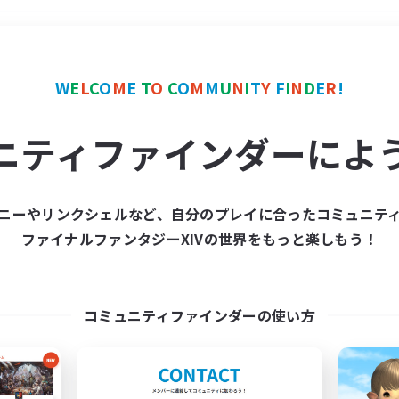
＃初心者/若葉歓迎
使用
W
E
L
C
O
M
E
T
O
C
O
M
M
U
N
I
T
Y
F
I
N
D
E
R
!
ニティファインダーによ
ニーやリンクシェルなど、自分のプレイに合ったコミュニテ
ファイナルファンタジーXIVの世界をもっと楽しもう！
募集数 0件
集が見つかりませんでし
コミュニティファインダーの使い方
条件を変えて検索してみるでっす！