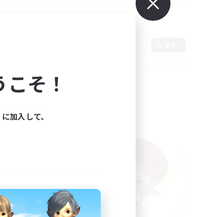
言語
変更
うこそ！
ィに加入して、
た。