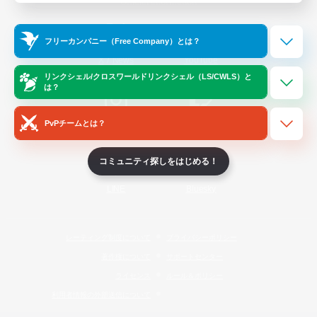
Official Information
フリーカンパニー（Free Company）とは？
/
X
News
YouTube
リンクシェル/クロスワールドリンクシェル（LS/CWLS）と
は？
PvPチームとは？
Instagram
Twitch
コミュニティ探しをはじめる！
LINE
Bluesky
レーティング制度について
プライバシーポリシー
著作権について
サポートセンター
ライセンス
ルール＆ポリシー
利用者情報の外部送信について