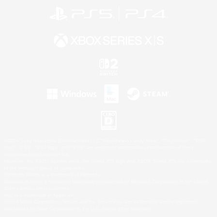
©2026 Sony Interactive Entertainment LLC."PlayStation Family Mark", "PlayStation", "PS5
logo", "PS5", "PS4 logo" and "PS4" are registered trademarks or trademarks of Sony
Interactive Entertainment Inc.
Microsoft, the XBOX Sphere mark, the Series X|S logo and XBOX Series X|S are trademarks
of the Microsoft group of companies.
Nintendo Switch is a trademark of Nintendo.
Windows is either a registered trademark or trademark of Microsoft Corporation in the United
States and/or other countries.
Mac is a trademark of Apple Inc.
©2026 Valve Corporation. Steam and the Steam logo are trademarks and/or registered
trademarks of Valve Corporation in the U.S. and/or other countries.