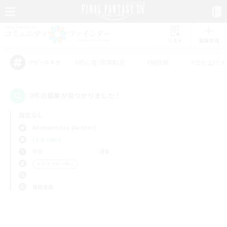
リスト
募集作成
#初心者/若葉歓迎
#絶挑戦
#立ち上げメ
アピールタグ
0件の募集が見つかりました！
指定なし
Adamantoise (Aether)
LS & CWLS
平日
週末
＃クラフター中心
使用言語