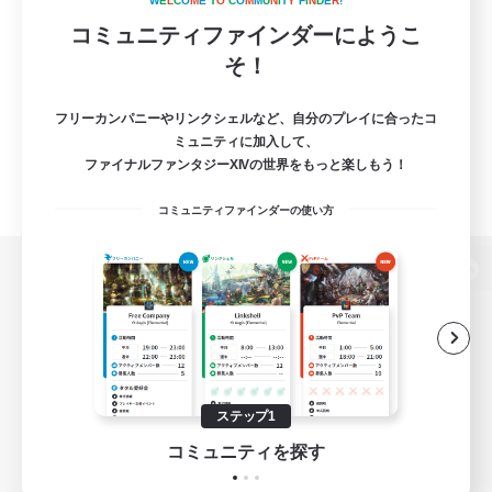
W
E
L
C
O
M
E
T
O
C
O
M
M
U
N
I
T
Y
F
I
N
D
E
R
!
コミュニティファインダーにようこ
そ！
フリーカンパニーやリンクシェルなど、自分のプレイに合ったコ
ミュニティに加入して、
ファイナルファンタジーXIVの世界をもっと楽しもう！
コミュニティファインダーの使い方
パソコン版へ
関連商品
e-STOREで購入
ステップ1
ゲームダウンロード
コミュニティを探す