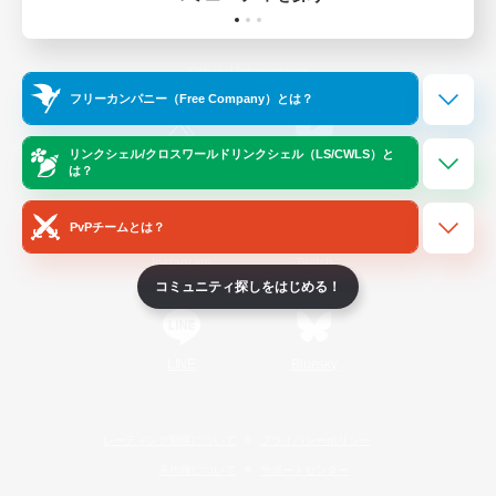
ゲームダウンロード
Official Information
フリーカンパニー（Free Company）とは？
リンクシェル/クロスワールドリンクシェル（LS/CWLS）と
/
X
News
YouTube
は？
PvPチームとは？
Instagram
Twitch
コミュニティ探しをはじめる！
LINE
Bluesky
レーティング制度について
プライバシーポリシー
著作権について
サポートセンター