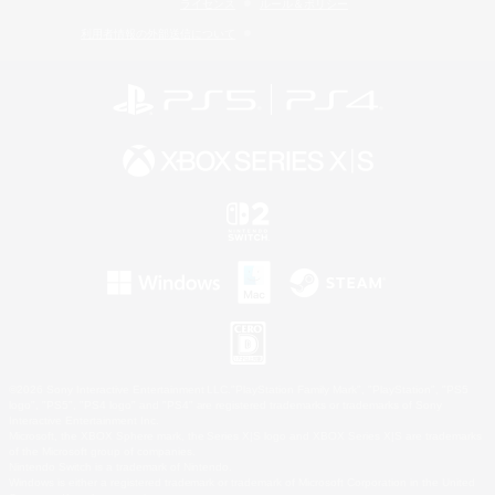
ライセンス
ルール＆ポリシー
利用者情報の外部送信について
©2026 Sony Interactive Entertainment LLC."PlayStation Family Mark", "PlayStation", "PS5
logo", "PS5", "PS4 logo" and "PS4" are registered trademarks or trademarks of Sony
Interactive Entertainment Inc.
Microsoft, the XBOX Sphere mark, the Series X|S logo and XBOX Series X|S are trademarks
of the Microsoft group of companies.
Nintendo Switch is a trademark of Nintendo.
Windows is either a registered trademark or trademark of Microsoft Corporation in the United