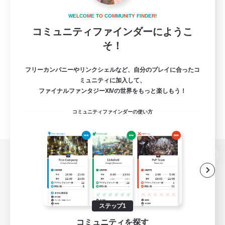
W
E
L
C
O
M
E
T
O
C
O
M
M
U
N
I
T
Y
F
I
N
D
E
R
!
コミュニティファインダーにようこ
そ！
フリーカンパニーやリンクシェルなど、自分のプレイに合ったコ
ミュニティに加入して、
ファイナルファンタジーXIVの世界をもっと楽しもう！
コミュニティファインダーの使い方
パソコン版へ
ステップ1
関連商品
e-STOREで購入
コミュニティを探す