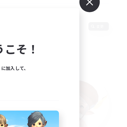
変更
うこそ！
ィに加入して、
た。