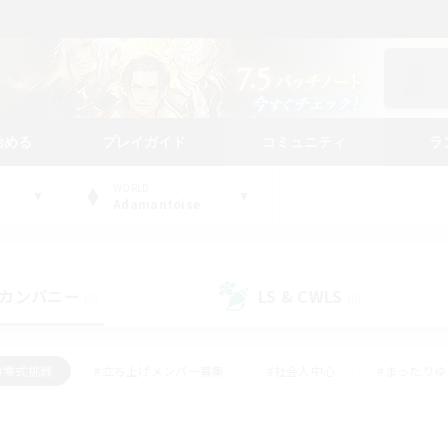
始める
プレイガイド
コミュニティ
ラ
WORLD
Adamantoise
カンパニー
LS & CWLS
(0)
(0)
#零式挑戦
#立ち上げメンバー募集
#社会人中心
#まったり
#体験歓迎
#クラフター中心
#ギャザラー中心
#ロー
ング
#演奏
#ミラプリ（ミラージュプリズム）
#クリア目指