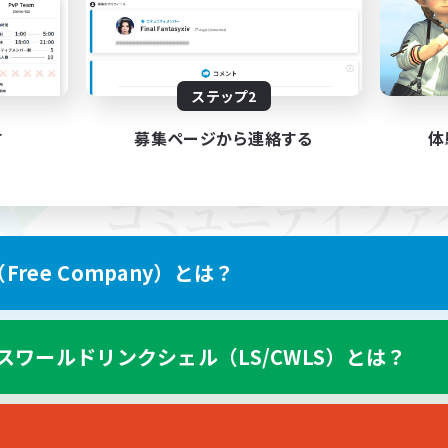
ステップ2
す
募集ページから連絡する
体
ree Company）とは？
スワールドリンクシェル（LS/CWLS）とは？
スマートフォン版へ