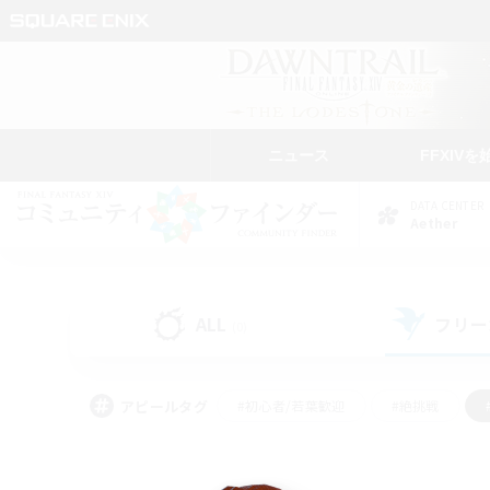
ニュース
FFXIVを
DATA CENTER
Aether
ALL
フリー
(0)
アピールタグ
#初心者/若葉歓迎
#絶挑戦
#モブハント
#学生中心
#なんでも楽しむ
#スクリーンショット撮影
#ハウジ