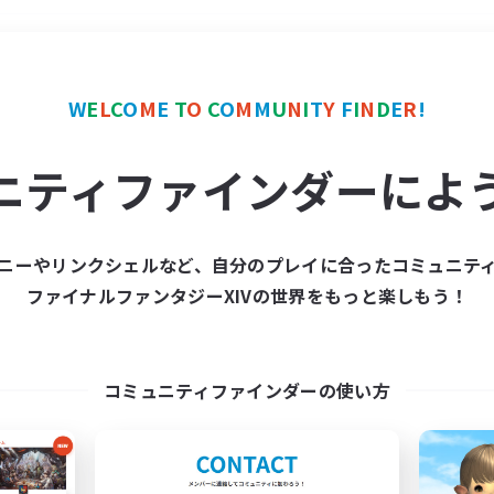
＃零式挑戦
使用言語
W
E
L
C
O
M
E
T
O
C
O
M
M
U
N
I
T
Y
F
I
N
D
E
R
!
ニティファインダーによ
ニーやリンクシェルなど、自分のプレイに合ったコミュニテ
ファイナルファンタジーXIVの世界をもっと楽しもう！
募集数 0件
集が見つかりませんでし
コミュニティファインダーの使い方
条件を変えて検索してみるでっす！