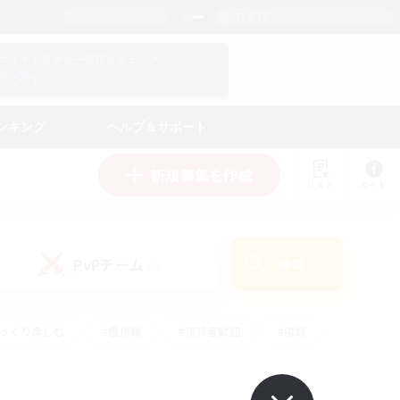
日本語
マイキャラクター情報をチェック！
ログイン
ンキング
ヘルプ＆サポート
新規募集を作成
リスト
ガイド
PvPチーム
検索
(0)
ゆっくり楽しむ
#極挑戦
#復帰者歓迎
#雑談
ルプレイ
#トレジャーハント
#レベリング
して頑張る
#プレイヤー主催イベント