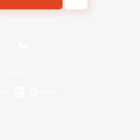
Bluesky
利用者情報の外部送信について
s or trademarks of Sony Interactive Entertainment Inc.
up of companies.
er countries.