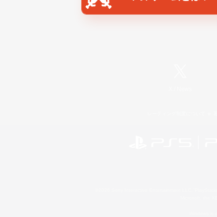
X
/
News
レーティング制度について
©2026 Sony Interactive Entertainment LLC."PlayStation
Microsoft, the 
Windows is e