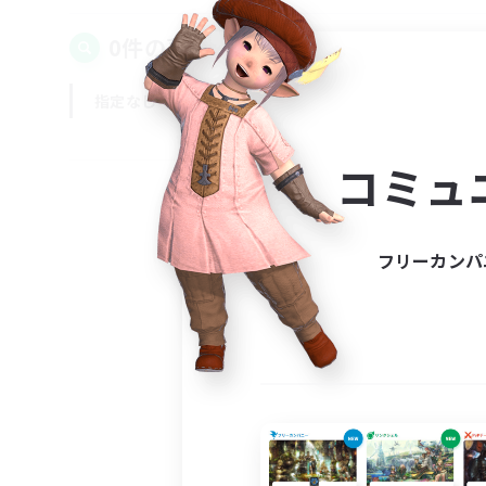
0件の募集が見つかりました！
指定なし
平日
週末
コミュ
フリーカンパ
募