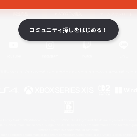
関連商品
e-STOREで購入
ゲームダウンロード
コミュニティ探しをはじめる！
Official Information
YouTube
Instagram
Twitch
LINE
著作権について
プライバシーポリシー
サポートセンター
ライセンス
ルール＆ポリシー
 Family Mark", "PlayStation", "PS5 logo", "PS5", "PS4 logo" and "PS4" are registered trademark
XBOX Sphere mark, the Series X|S logo and XBOX Series X|S are trademarks of the Microsoft gro
Nintendo Switch is a trademark of Nintendo.
ither a registered trademark or trademark of Microsoft Corporation in the United States and/or oth