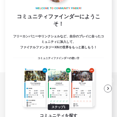
W
E
L
C
O
M
E
T
O
C
O
M
M
U
N
I
T
Y
F
I
N
D
E
R
!
コミュニティファインダーにようこ
そ！
フリーカンパニーやリンクシェルなど、自分のプレイに合ったコ
ミュニティに加入して、
ファイナルファンタジーXIVの世界をもっと楽しもう！
コミュニティファインダーの使い方
パソコン版へ
ステップ1
関連商品
e-STOREで購入
コミュニティを探す