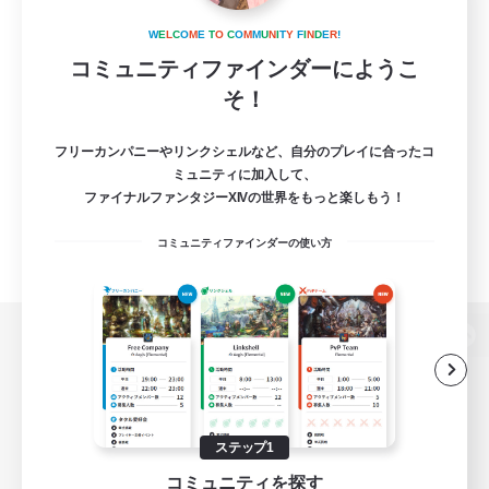
W
E
L
C
O
M
E
T
O
C
O
M
M
U
N
I
T
Y
F
I
N
D
E
R
!
コミュニティファインダーにようこ
そ！
フリーカンパニーやリンクシェルなど、自分のプレイに合ったコ
ミュニティに加入して、
ファイナルファンタジーXIVの世界をもっと楽しもう！
コミュニティファインダーの使い方
パソコン版へ
ステップ1
関連商品
e-STOREで購入
コミュニティを探す