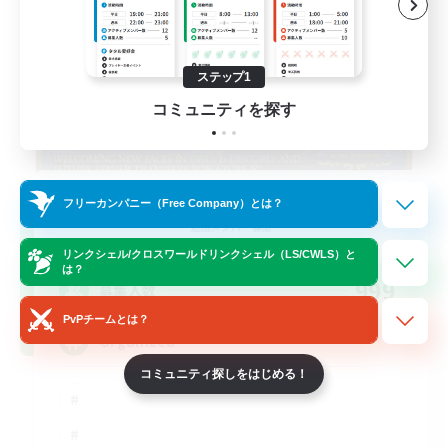
ステップ1
コミュニティを探す
Infinitum Rsv. Corps
フリーカンパニー（Free Company）とは？
追加メンバー募集
Aether
リンクシェル/クロスワールドリンクシェル（LS/CWLS）と
は？
999
募集人数
PvPチームとは？
Organized
コミュニティ探しをはじめる！