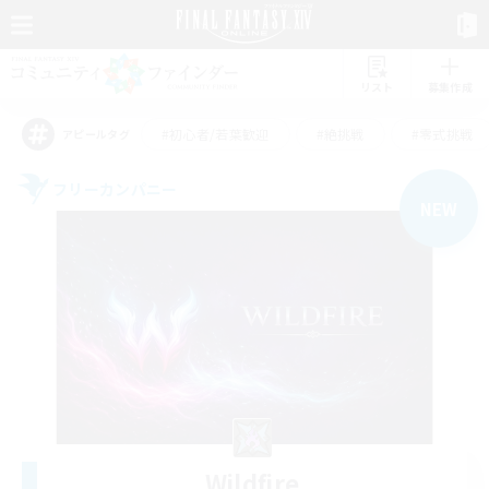
リスト
募集作成
#初心者/若葉歓迎
#絶挑戦
#零式挑戦
アピールタグ
フリーカンパニー
NEW
Wildfire