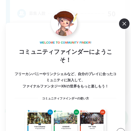
50
募集人数
Midcore Raiding
W
E
L
C
O
M
E
T
O
C
O
M
M
U
N
I
T
Y
F
I
N
D
E
R
!
コミュニティファインダーにようこ
そ！
フリーカンパニーやリンクシェルなど、自分のプレイに合ったコ
ミュニティに加入して、
EN
ファイナルファンタジーXIVの世界をもっと楽しもう！
詳細を見る
募集期間: 2026/09/04 まで
コミュニティファインダーの使い方
クロスワールドリンクシェル
NEW