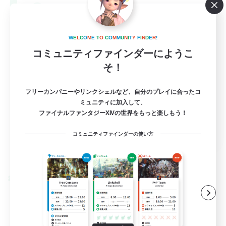
--
募集人数
Europe
W
E
L
C
O
M
E
T
O
C
O
M
M
U
N
I
T
Y
F
I
N
D
E
R
!
コミュニティファインダーにようこ
そ！
フリーカンパニーやリンクシェルなど、自分のプレイに合ったコ
ミュニティに加入して、
ファイナルファンタジーXIVの世界をもっと楽しもう！
EN
コミュニティファインダーの使い方
詳細を見る
募集期間: 2026/08/28 まで
クロスワールドリンクシェル