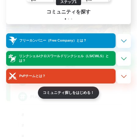
ステップ1
コミュニティを探す
フリーカンパニー（Free Company）とは？
FFXIV NA Network
リンクシェル/クロスワールドリンクシェル（LS/CWLS）と
は？
追加メンバー募集
Aether
PvPチームとは？
--
募集人数
コミュニティ探しをはじめる！
Players events social