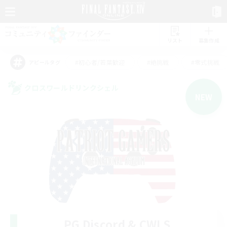
リスト
募集作成
#初心者/若葉歓迎
#絶挑戦
#零式挑戦
アピールタグ
クロスワールドリンクシェル
NEW
PG Discord & CWLS