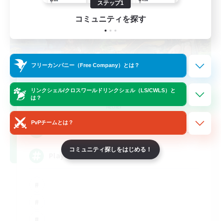
ステップ1
コミュニティを探す
フリーカンパニー（Free Company）とは？
FFXIV NA Network
リンクシェル/クロスワールドリンクシェル（LS/CWLS）と
は？
追加メンバー募集
Aether
PvPチームとは？
--
募集人数
コミュニティ探しをはじめる！
Players events social