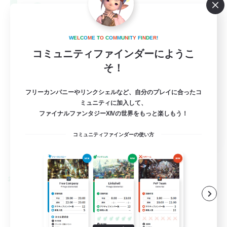
--
募集人数
Europe
W
E
L
C
O
M
E
T
O
C
O
M
M
U
N
I
T
Y
F
I
N
D
E
R
!
コミュニティファインダーにようこ
そ！
フリーカンパニーやリンクシェルなど、自分のプレイに合ったコ
ミュニティに加入して、
ファイナルファンタジーXIVの世界をもっと楽しもう！
EN
コミュニティファインダーの使い方
詳細を見る
募集期間: 2026/08/28 まで
クロスワールドリンクシェル