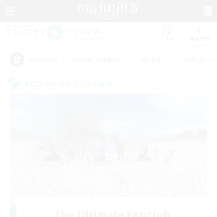
リスト
募集作成
#初心者/若葉歓迎
#絶挑戦
#立ち上げメ
アピールタグ
クロスワールドリンクシェル
The Ultimate Fanclub