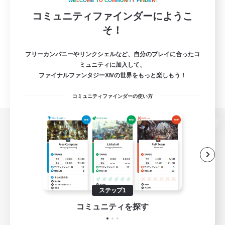
W
E
L
C
O
M
E
T
O
C
O
M
M
U
N
I
T
Y
F
I
N
D
E
R
!
コミュニティファインダーにようこ
そ！
フリーカンパニーやリンクシェルなど、自分のプレイに合ったコ
ミュニティに加入して、
ファイナルファンタジーXIVの世界をもっと楽しもう！
コミュニティファインダーの使い方
パソコン版へ
関連商品
e-STOREで購入
ステップ1
ゲームダウンロード
コミュニティを探す