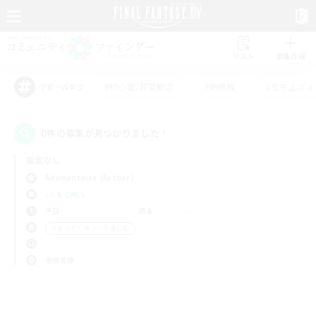
リスト
募集作成
#初心者/若葉歓迎
#絶挑戦
#立ち上げメ
アピールタグ
0件の募集が見つかりました！
指定なし
Adamantoise (Aether)
LS & CWLS
平日
週末
＃まったりゆっくり楽しむ
使用言語