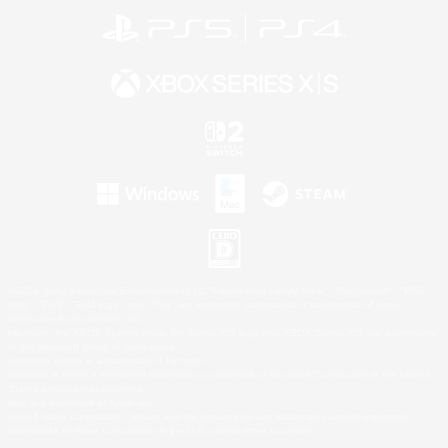
©2026 Sony Interactive Entertainment LLC."PlayStation Family Mark", "PlayStation", "PS5
logo", "PS5", "PS4 logo" and "PS4" are registered trademarks or trademarks of Sony
Interactive Entertainment Inc.
Microsoft, the XBOX Sphere mark, the Series X|S logo and XBOX Series X|S are trademarks
of the Microsoft group of companies.
Nintendo Switch is a trademark of Nintendo.
Windows is either a registered trademark or trademark of Microsoft Corporation in the United
States and/or other countries.
Mac is a trademark of Apple Inc.
©2026 Valve Corporation. Steam and the Steam logo are trademarks and/or registered
trademarks of Valve Corporation in the U.S. and/or other countries.