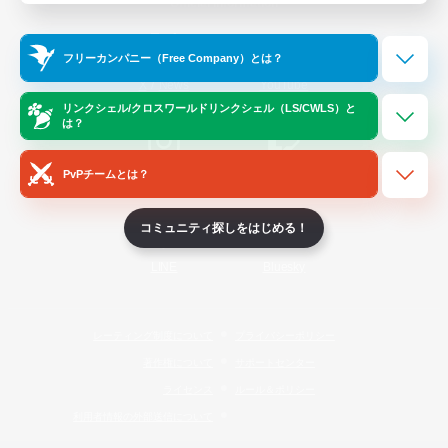
Official Information
フリーカンパニー（Free Company）とは？
/
X
News
YouTube
リンクシェル/クロスワールドリンクシェル（LS/CWLS）と
は？
PvPチームとは？
Instagram
Twitch
コミュニティ探しをはじめる！
LINE
Bluesky
レーティング制度について
プライバシーポリシー
著作権について
サポートセンター
ライセンス
ルール＆ポリシー
利用者情報の外部送信について