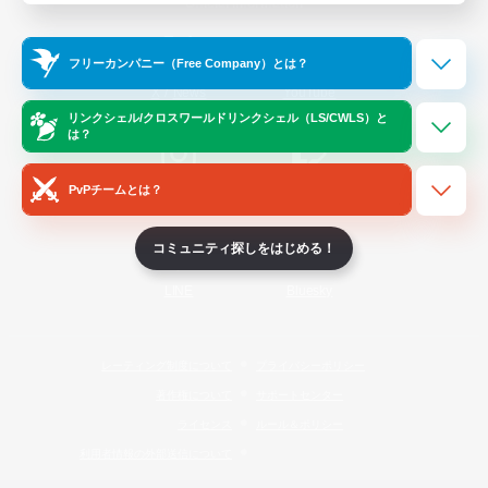
Official Information
フリーカンパニー（Free Company）とは？
/
X
News
YouTube
リンクシェル/クロスワールドリンクシェル（LS/CWLS）と
は？
PvPチームとは？
Instagram
Twitch
コミュニティ探しをはじめる！
LINE
Bluesky
レーティング制度について
プライバシーポリシー
著作権について
サポートセンター
ライセンス
ルール＆ポリシー
利用者情報の外部送信について