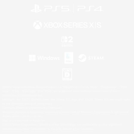
©2026 Sony Interactive Entertainment LLC."PlayStation Family Mark", "PlayStation", "PS5
logo", "PS5", "PS4 logo" and "PS4" are registered trademarks or trademarks of Sony
Interactive Entertainment Inc.
Microsoft, the XBOX Sphere mark, the Series X|S logo and XBOX Series X|S are trademarks
of the Microsoft group of companies.
Nintendo Switch is a trademark of Nintendo.
Windows is either a registered trademark or trademark of Microsoft Corporation in the United
States and/or other countries.
Mac is a trademark of Apple Inc.
©2026 Valve Corporation. Steam and the Steam logo are trademarks and/or registered
trademarks of Valve Corporation in the U.S. and/or other countries.