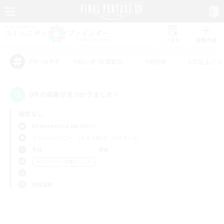
リスト
募集作成
#初心者/若葉歓迎
#絶挑戦
#立ち上げメ
アピールタグ
0件の募集が見つかりました！
指定なし
Adamantoise (Aether)
フリーカンパニー
LS & CWLS
PvPチーム
平日
週末
＃プレイヤー主催イベント
使用言語