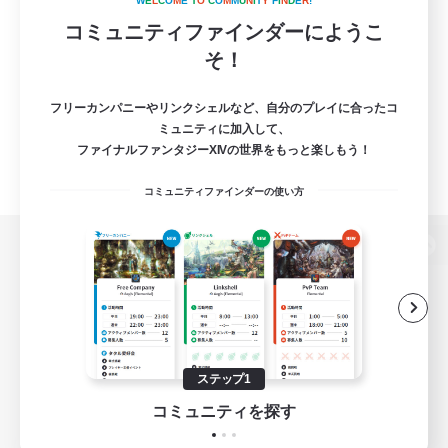
W
E
L
C
O
M
E
T
O
C
O
M
M
U
N
I
T
Y
F
I
N
D
E
R
!
コミュニティファインダーにようこ
そ！
フリーカンパニーやリンクシェルなど、自分のプレイに合ったコ
ミュニティに加入して、
ファイナルファンタジーXIVの世界をもっと楽しもう！
コミュニティファインダーの使い方
パソコン版へ
関連商品
e-STOREで購入
ステップ1
ゲームダウンロード
コミュニティを探す