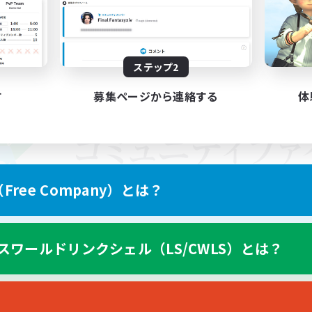
ステップ2
す
募集ページから連絡する
体
ree Company）とは？
スワールドリンクシェル（LS/CWLS）とは？
スマートフォン版へ