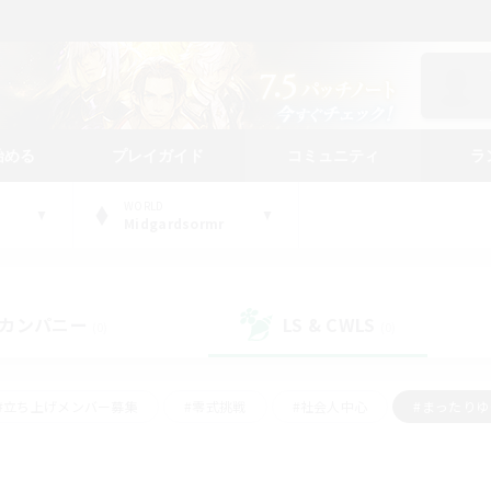
始める
プレイガイド
コミュニティ
ラ
WORLD
Midgardsormr
カンパニー
LS & CWLS
(0)
(0)
#立ち上げメンバー募集
#零式挑戦
#社会人中心
#まったり
体験歓迎
#クラフター中心
#ロールプレイ
#ギャザラー中心
ージュプリズム）
#スクリーンショット撮影
#クリア目指して頑張る