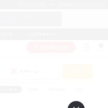
日本語
マイキャラクター情報をチェック！
ログイン
ンキング
ヘルプ＆サポート
新規募集を作成
リスト
ガイド
PvPチーム
検索
(0)
ゆっくり楽しむ
#極挑戦
#復帰者歓迎
#雑談
#ハウジング
#トレジャーハント
#レベリング
#プレイヤー主催イベント