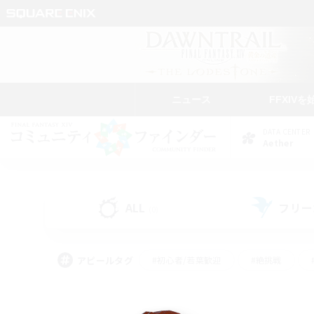
ニュース
FFXIVを
DATA CENTER
Aether
ALL
フリー
(0)
アピールタグ
#初心者/若葉歓迎
#絶挑戦
#学生中心
#なんでも楽しむ
#モブハント
#
#演奏
#ミラプリ（ミラ