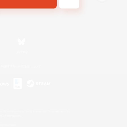
Bluesky
利用者情報の外部送信について
s or trademarks of Sony Interactive Entertainment Inc.
up of companies.
er countries.