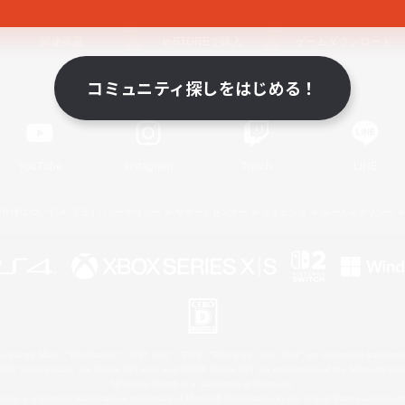
関連商品
e-STOREで購入
ゲームダウンロード
コミュニティ探しをはじめる！
Official Information
YouTube
Instagram
Twitch
LINE
著作権について
プライバシーポリシー
サポートセンター
ライセンス
ルール＆ポリシー
 Family Mark", "PlayStation", "PS5 logo", "PS5", "PS4 logo" and "PS4" are registered trademark
XBOX Sphere mark, the Series X|S logo and XBOX Series X|S are trademarks of the Microsoft gro
Nintendo Switch is a trademark of Nintendo.
ither a registered trademark or trademark of Microsoft Corporation in the United States and/or oth