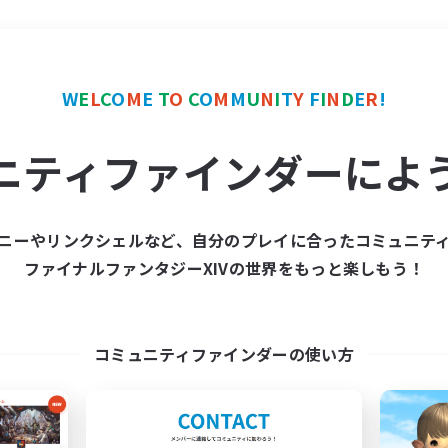
＃まったりゆっくり楽しむ
W
E
L
C
O
M
E
T
O
C
O
M
M
U
N
I
T
Y
F
I
N
D
E
R
!
ニティファインダーによ
ニーやリンクシェルなど、自分のプレイに合ったコミュニテ
ファイナルファンタジーXIVの世界をもっと楽しもう！
募集数 0件
集が見つかりませんでし
コミュニティファインダーの使い方
条件を変えて検索してみるでっす！