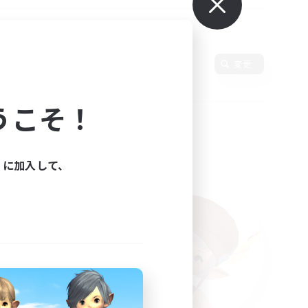
使用言語
変更
うこそ！
ィに加入して、
た。