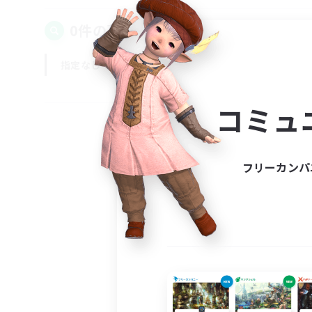
0件の募集が見つかりました！
指定なし
平日
週末
コミュ
フリーカンパ
募