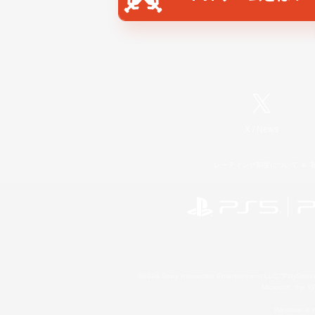
X
/
News
レーティング制度について
©2026 Sony Interactive Entertainment LLC."PlayStation
Microsoft, the 
Windows is e