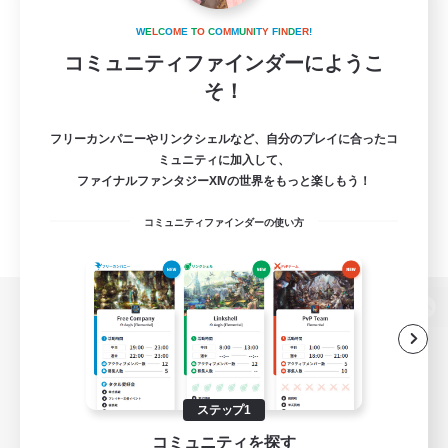
W
E
L
C
O
M
E
T
O
C
O
M
M
U
N
I
T
Y
F
I
N
D
E
R
!
コミュニティファインダーにようこ
そ！
フリーカンパニーやリンクシェルなど、自分のプレイに合ったコ
ミュニティに加入して、
ファイナルファンタジーXIVの世界をもっと楽しもう！
コミュニティファインダーの使い方
パソコン版へ
ステップ1
関連商品
e-STOREで購入
コミュニティを探す