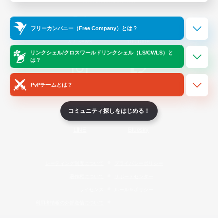
Official Information
フリーカンパニー（Free Company）とは？
/
X
News
YouTube
リンクシェル/クロスワールドリンクシェル（LS/CWLS）と
は？
PvPチームとは？
Instagram
Twitch
コミュニティ探しをはじめる！
LINE
Bluesky
レーティング制度について
プライバシーポリシー
著作権について
サポートセンター
ライセンス
ルール＆ポリシー
利用者情報の外部送信について