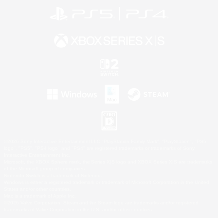
©2026 Sony Interactive Entertainment LLC."PlayStation Family Mark", "PlayStation", "PS5
logo", "PS5", "PS4 logo" and "PS4" are registered trademarks or trademarks of Sony
Interactive Entertainment Inc.
Microsoft, the XBOX Sphere mark, the Series X|S logo and XBOX Series X|S are trademarks
of the Microsoft group of companies.
Nintendo Switch is a trademark of Nintendo.
Windows is either a registered trademark or trademark of Microsoft Corporation in the United
States and/or other countries.
Mac is a trademark of Apple Inc.
©2026 Valve Corporation. Steam and the Steam logo are trademarks and/or registered
trademarks of Valve Corporation in the U.S. and/or other countries.