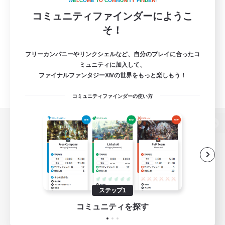
W
E
L
C
O
M
E
T
O
C
O
M
M
U
N
I
T
Y
F
I
N
D
E
R
!
コミュニティファインダーにようこ
そ！
フリーカンパニーやリンクシェルなど、自分のプレイに合ったコ
ミュニティに加入して、
ファイナルファンタジーXIVの世界をもっと楽しもう！
コミュニティファインダーの使い方
パソコン版へ
関連商品
e-STOREで購入
ステップ1
ゲームダウンロード
コミュニティを探す