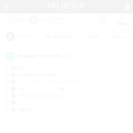
リスト
募集作成
#初心者/若葉歓迎
#絶挑戦
#立ち上げメ
アピールタグ
0件の募集が見つかりました！
指定なし
Adamantoise (Aether)
フリーカンパニー
LS & CWLS
PvPチーム
平日
週末
＃ミラプリ（ミラージュプリズム）
使用言語