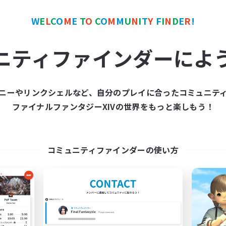
ワールドリンクシェル
クロスワールドリンクシェル
W
E
L
C
O
M
E
T
O
C
O
M
M
U
N
I
T
Y
F
I
N
D
E
R
!
ニティファインダーによ
ニーやリンクシェルなど、自分のプレイに合ったコミュニテ
Europeans on NA
FFXIV NA Netw
ファイナルファンタジーXIVの世界をもっと楽しもう！
追加メンバー募集
追加メンバー募集
Aether
Aether
動時間
活動時間
コミュニティファインダーの使い方
1:00
24:00
0:00
日
平日
1:00
24:00
0:00
末
週末
300
クティブメンバー数
アクティブメンバー数
--
集人数
募集人数
rope
Players events socia