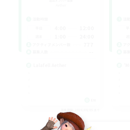
追加メンバー募集
Aether
活動時間
活
4:00
12:00
平日
平
1:00
24:00
週末
週
777
アクティブメンバー数
ア
--
募集人数
募
Lalafell Aether
'M
EN
募集期間: 2026/09/05 まで