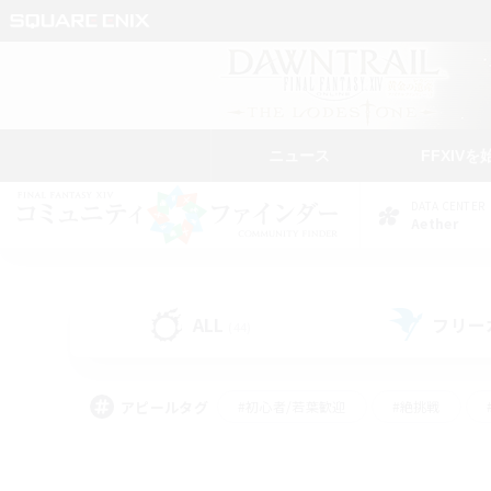
ニュース
FFXIVを
DATA CENTER
Aether
ALL
フリー
(44)
アピールタグ
#初心者/若葉歓迎
#絶挑戦
#雑談
#なんでも楽しむ
#学生中心
#
#スクリーンショット撮影
#ト