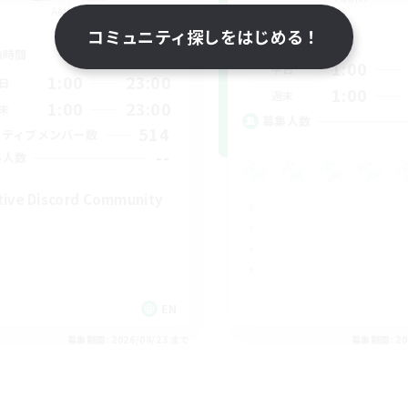
Aether
コミュニティ探しをはじめる！
活動時間
動時間
1:00
平日
1:00
23:00
日
1:00
週末
1:00
23:00
末
募集人数
514
クティブメンバー数
--
集人数
tive Discord Community
EN
募集期間: 2026/08/23 まで
募集期間: 20