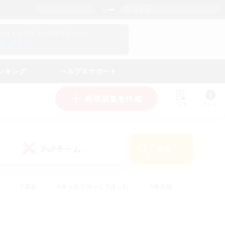
日本語
マイキャラクター情報をチェック！
ログイン
ンキング
ヘルプ＆サポート
新規募集を作成
リスト
ガイド
PvPチーム
検索
(1)
#演奏
#まったりゆっくり楽しむ
#極挑戦
#ハウジング
#レベリング
#クラフター中心
ズム）
#プレイヤー主催イベント