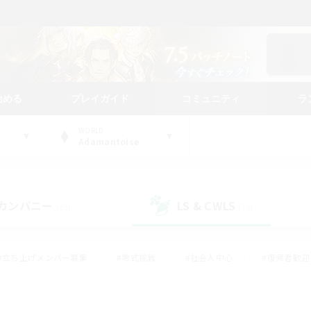
始める
プレイガイド
コミュニティ
ラ
WORLD
Adamantoise
カンパニー
LS & CWLS
(25)
(18)
#立ち上げメンバー募集
#零式挑戦
#社会人中心
#復帰者歓迎
ギャザラー中心
#モブハント
#ロールプレイ
#体験歓迎
レジャーハント
#クリア目指して頑張る
#ミラプリ（ミラージュプリ