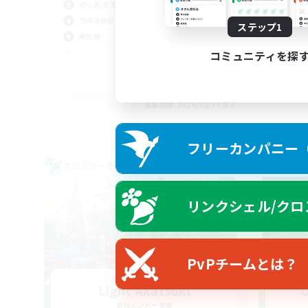
初心者/若葉歓迎
復帰者歓迎
ステップ1
絶挑戦
コミュニティを探
JA / EN
募集期間: 2026/08/30 まで
フリーカンパニー（F
クロスワールドリンクシェル
クロス
リンクシェル/クロ
PvPチームとは？
Light Akatsuki
O
追加メンバー募集