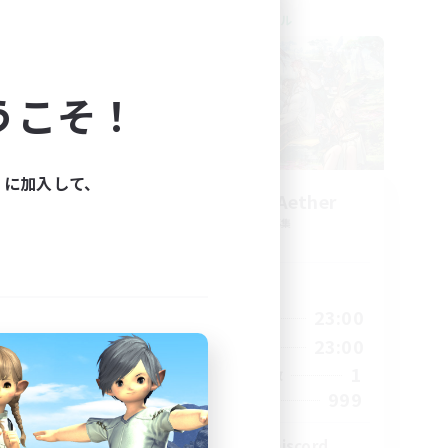
クロスワールドリンクシェル
うこそ！
ィに加入して、
ork
Let's Party! Aether
追加メンバー募集
Aether
活動時間
23:00
0:00
23:00
平日
23:00
0:00
23:00
週末
680
1
アクティブメンバー数
--
999
募集人数
l
LetsPartyFFXIVDiscord