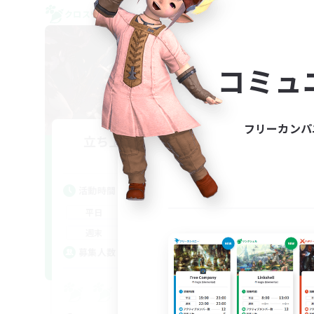
クロスワールドリンクシェル
クロス
コミュ
フリーカンパ
立ち上げメンバー募集
Aether
活動時間
活
22:00
24:00
平日
平
20:00
24:00
週末
週
2
募集人数
ア
募
Eu